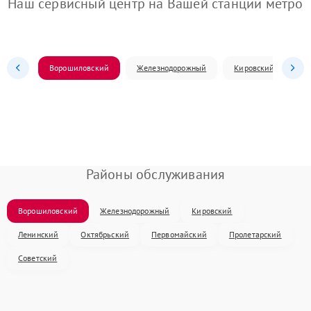
Наш сервисный центр на Вашей станции метро
Ворошиловский
Железнодорожный
Кировский
Л
Районы обслуживания
Ворошиловский
Железнодорожный
Кировский
Ленинский
Октябрьский
Первомайский
Пролетарский
Советский