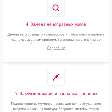
4. Замена неисправных узлов
Демонтаж сгоревшего компрессора и пайка нового агрегата
медно-фосфорным припоем. Установка нового фильтра-
осушителя. Замена изношенных вентиляторов обдува,
Подробнее
сломанных заслонок или поврежденных дверных петель.
5. Вакуумирование и заправка фреоном
Подключение вакуумного насоса для полного удаления
воздуха и влаги из контура. Заправка системы строго