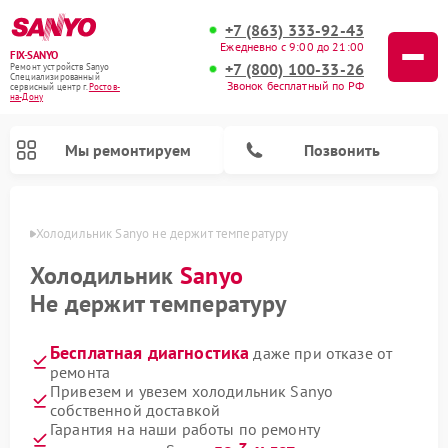
+7 (863) 333-92-43
Ежедневно с 9:00 до 21:00
FIX-SANYO
+7 (800) 100-33-26
Ремонт устройств Sanyo
Специализированный
Звонок бесплатный по РФ
cервисный центр г.
Ростов-
на-Дону
Мы ремонтируем
Позвонить
-Дону
Холодильник Sanyo не держит температуру
Холодильник
Sanyo
Не держит температуру
Ремонт микроволновых печей Sanyo
Ремонт посудомоечных машин Sanyo
Ремонт стиральных машин Sanyo
Бесплатная диагностика
даже при отказе от
ремонта
Привезем и увезем холодильник Sanyo
собственной доставкой
Гарантия на наши работы по ремонту