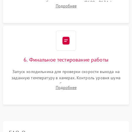
дозированным объемом хладагента (R600a, R134a) по
Подробнее
электронным весам. Контроль рабочего давления в системе.
6. Финальное тестирование работы
Запуск холодильника для проверки скорости выхода на
заданную температуру в камерах. Контроль уровня шума
компрессора, отсутствия обмерзания стенок и корректного
Подробнее
срабатывания системы автоматической оттайки.