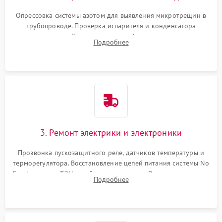
Опрессовка системы азотом для выявления микротрещин в
трубопроводе. Проверка испарителя и конденсатора
течеискателем. Демонтаж старого фильтра-осушителя и
Подробнее
продувка капиллярной трубки для устранения засоров.
3. Ремонт электрики и электроники
Прозвонка пускозащитного реле, датчиков температуры и
терморегулятора. Восстановление цепей питания системы No
Frost, включая ТЭН оттайки и вентилятор. Ремонт или замена
Подробнее
платы управления при сбоях алгоритмов.