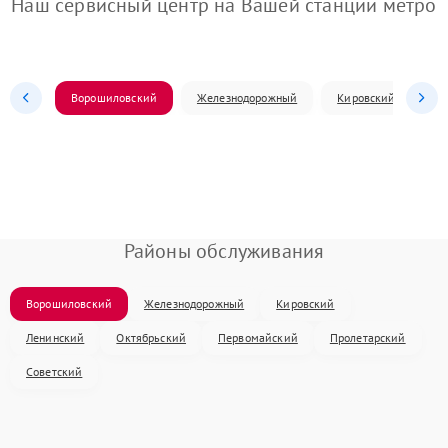
Наш сервисный центр на Вашей станции метро
Ворошиловский
Железнодорожный
Кировский
Л
Районы обслуживания
Ворошиловский
Железнодорожный
Кировский
Ленинский
Октябрьский
Первомайский
Пролетарский
Советский