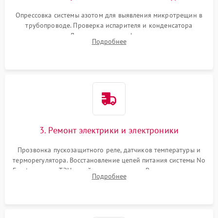
Опрессовка системы азотом для выявления микротрещин в
трубопроводе. Проверка испарителя и конденсатора
течеискателем. Демонтаж старого фильтра-осушителя и
Подробнее
продувка капиллярной трубки для устранения засоров.
3. Ремонт электрики и электроники
Прозвонка пускозащитного реле, датчиков температуры и
терморегулятора. Восстановление цепей питания системы No
Frost, включая ТЭН оттайки и вентилятор. Ремонт или замена
Подробнее
платы управления при сбоях алгоритмов.