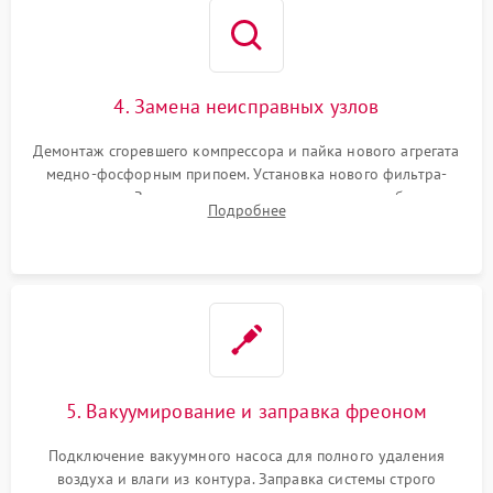
4. Замена неисправных узлов
Демонтаж сгоревшего компрессора и пайка нового агрегата
медно-фосфорным припоем. Установка нового фильтра-
осушителя. Замена изношенных вентиляторов обдува,
Подробнее
сломанных заслонок или поврежденных дверных петель.
5. Вакуумирование и заправка фреоном
Подключение вакуумного насоса для полного удаления
воздуха и влаги из контура. Заправка системы строго