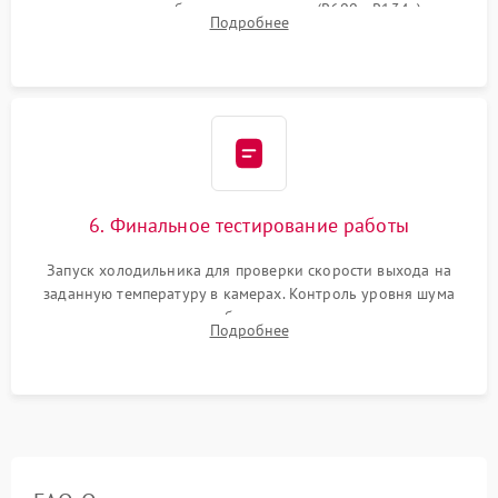
дозированным объемом хладагента (R600a, R134a) по
Подробнее
электронным весам. Контроль рабочего давления в системе.
6. Финальное тестирование работы
Запуск холодильника для проверки скорости выхода на
заданную температуру в камерах. Контроль уровня шума
компрессора, отсутствия обмерзания стенок и корректного
Подробнее
срабатывания системы автоматической оттайки.