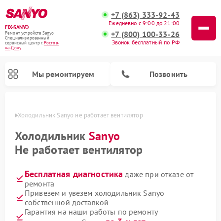
+7 (863) 333-92-43
Ежедневно с 9:00 до 21:00
FIX-SANYO
+7 (800) 100-33-26
Ремонт устройств Sanyo
Специализированный
Звонок бесплатный по РФ
cервисный центр г.
Ростов-
на-Дону
Мы ремонтируем
Позвонить
-Дону
Холодильник Sanyo не работает вентилятор
Холодильник
Sanyo
Не работает вентилятор
Ремонт микроволновых печей Sanyo
Ремонт посудомоечных машин Sanyo
Ремонт стиральных машин Sanyo
Бесплатная диагностика
даже при отказе от
ремонта
Привезем и увезем холодильник Sanyo
собственной доставкой
Гарантия на наши работы по ремонту