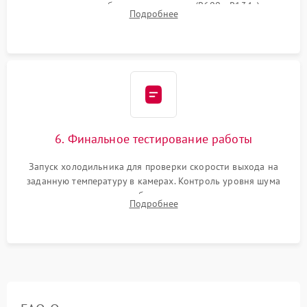
дозированным объемом хладагента (R600a, R134a) по
Подробнее
электронным весам. Контроль рабочего давления в системе.
6. Финальное тестирование работы
Запуск холодильника для проверки скорости выхода на
заданную температуру в камерах. Контроль уровня шума
компрессора, отсутствия обмерзания стенок и корректного
Подробнее
срабатывания системы автоматической оттайки.