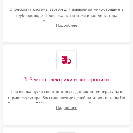
Опрессовка системы азотом для выявления микротрещин в
трубопроводе. Проверка испарителя и конденсатора
течеискателем. Демонтаж старого фильтра-осушителя и
Подробнее
продувка капиллярной трубки для устранения засоров.
3. Ремонт электрики и электроники
Прозвонка пускозащитного реле, датчиков температуры и
терморегулятора. Восстановление цепей питания системы No
Frost, включая ТЭН оттайки и вентилятор. Ремонт или замена
Подробнее
платы управления при сбоях алгоритмов.