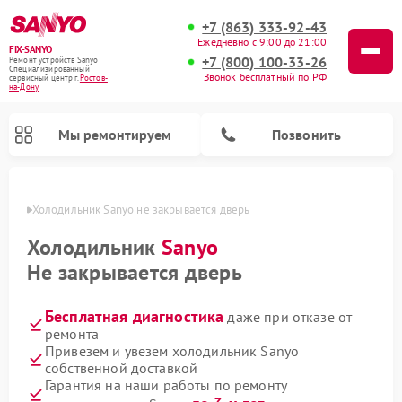
+7 (863) 333-92-43
Ежедневно с 9:00 до 21:00
FIX-SANYO
+7 (800) 100-33-26
Ремонт устройств Sanyo
Специализированный
Звонок бесплатный по РФ
cервисный центр г.
Ростов-
на-Дону
Мы ремонтируем
Позвонить
-Дону
Холодильник Sanyo не закрывается дверь
Холодильник
Sanyo
Не закрывается дверь
Ремонт микроволновых печей Sanyo
Ремонт посудомоечных машин Sanyo
Ремонт стиральных машин Sanyo
Бесплатная диагностика
даже при отказе от
ремонта
Привезем и увезем холодильник Sanyo
собственной доставкой
Гарантия на наши работы по ремонту