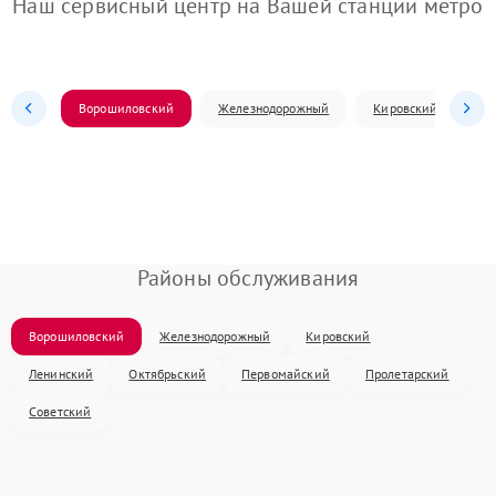
Наш сервисный центр на Вашей станции метро
Ворошиловский
Железнодорожный
Кировский
Л
Районы обслуживания
Ворошиловский
Железнодорожный
Кировский
Ленинский
Октябрьский
Первомайский
Пролетарский
Советский