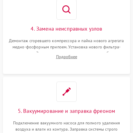
4. Замена неисправных узлов
Демонтаж сгоревшего компрессора и пайка нового агрегата
медно-фосфорным припоем. Установка нового фильтра-
осушителя. Замена изношенных вентиляторов обдува,
Подробнее
сломанных заслонок или поврежденных дверных петель.
5. Вакуумирование и заправка фреоном
Подключение вакуумного насоса для полного удаления
воздуха и влаги из контура. Заправка системы строго