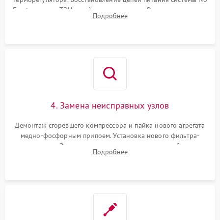
Frost, включая ТЭН оттайки и вентилятор. Ремонт или замена
Подробнее
платы управления при сбоях алгоритмов.
4. Замена неисправных узлов
Демонтаж сгоревшего компрессора и пайка нового агрегата
медно-фосфорным припоем. Установка нового фильтра-
осушителя. Замена изношенных вентиляторов обдува,
Подробнее
сломанных заслонок или поврежденных дверных петель.