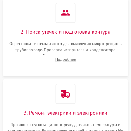
2. Поиск утечек и подготовка контура
Опрессовка системы азотом для выявления микротрещин в
трубопроводе. Проверка испарителя и конденсатора
течеискателем. Демонтаж старого фильтра-осушителя и
Подробнее
продувка капиллярной трубки для устранения засоров.
3. Ремонт электрики и электроники
Прозвонка пускозащитного реле, датчиков температуры и
терморегулятора. Восстановление цепей питания системы No