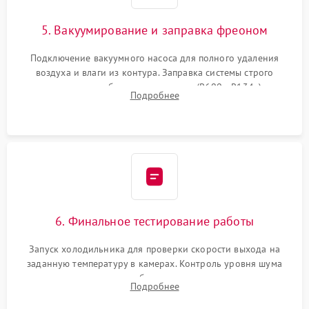
5. Вакуумирование и заправка фреоном
Подключение вакуумного насоса для полного удаления
воздуха и влаги из контура. Заправка системы строго
дозированным объемом хладагента (R600a, R134a) по
Подробнее
электронным весам. Контроль рабочего давления в системе.
6. Финальное тестирование работы
Запуск холодильника для проверки скорости выхода на
заданную температуру в камерах. Контроль уровня шума
компрессора, отсутствия обмерзания стенок и корректного
Подробнее
срабатывания системы автоматической оттайки.