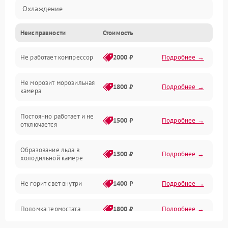
Охлаждение
Неисправности
Стоимость
Механика
Не работает компрессор
2000 ₽
Подробнее →
Электропитание
Не морозит морозильная
Дренаж
1800 ₽
Подробнее →
камера
Оттайка
Постоянно работает и не
1500 ₽
Подробнее →
отключается
Программное обеспечение
Образование льда в
1500 ₽
Подробнее →
холодильной камере
Не горит свет внутри
1400 ₽
Подробнее →
Поломка термостата
1800 ₽
Подробнее →