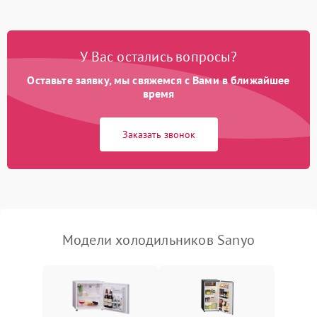
Не работает вентилятор
1800 ₽
Подробнее →
Поломка системы No Frost
2600 ₽
Подробнее →
У Вас остались вопросы?
Оставьте заявку, мы свяжемся с Вами в ближайшее
Образование конденсата
1800 ₽
Подробнее →
на стенках
время
Сбой в работе инвертора
2100 ₽
Подробнее →
Заказать звонок
Запах горелого при
2000 ₽
Подробнее →
работе
Не включается
1000 ₽
Подробнее →
холодильник
Модели холодильников Sanyo
Проблемы с системой
автоматической
1800 ₽
Подробнее →
разморозки