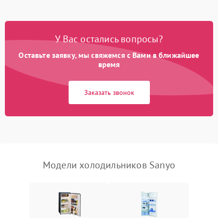
Не работает вентилятор
1800 ₽
Подробнее →
Поломка системы No Frost
2600 ₽
Подробнее →
У Вас остались вопросы?
Оставьте заявку, мы свяжемся с Вами в ближайшее
Образование конденсата
1800 ₽
Подробнее →
на стенках
время
Сбой в работе инвертора
2100 ₽
Подробнее →
Заказать звонок
Запах горелого при
2000 ₽
Подробнее →
работе
Не включается
1000 ₽
Подробнее →
холодильник
Модели холодильников Sanyo
Проблемы с системой
автоматической
1800 ₽
Подробнее →
разморозки