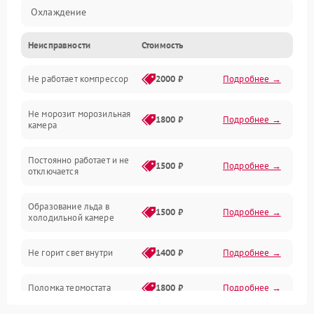
Охлаждение
Неисправности
Стоимость
Механика
Не работает компрессор
2000 ₽
Подробнее →
Электропитание
Не морозит морозильная
Дренаж
1800 ₽
Подробнее →
камера
Оттайка
Постоянно работает и не
1500 ₽
Подробнее →
отключается
Программное обеспечение
Образование льда в
1500 ₽
Подробнее →
холодильной камере
Не горит свет внутри
1400 ₽
Подробнее →
Поломка термостата
1800 ₽
Подробнее →