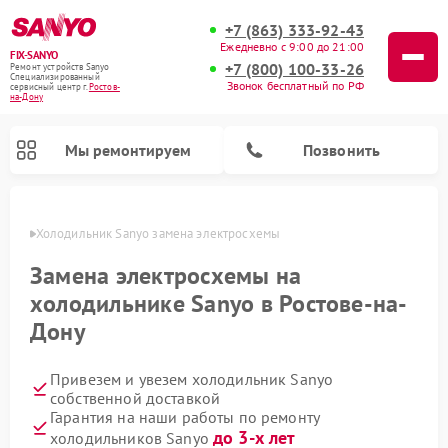
+7 (863) 333-92-43
Ежедневно с 9:00 до 21:00
FIX-SANYO
+7 (800) 100-33-26
Ремонт устройств Sanyo
Специализированный
Звонок бесплатный по РФ
cервисный центр г.
Ростов-
на-Дону
Мы ремонтируем
Позвонить
-Дону
Холодильник Sanyo замена электросхемы
Замена электросхемы на
холодильнике Sanyo в Ростове-на-
Ремонт микроволновых печей Sanyo
Ремонт посудомоечных машин Sanyo
Ремонт стиральных машин Sanyo
Дону
Привезем и увезем холодильник Sanyo
собственной доставкой
Гарантия на наши работы по ремонту
до 3-х лет
холодильников Sanyo