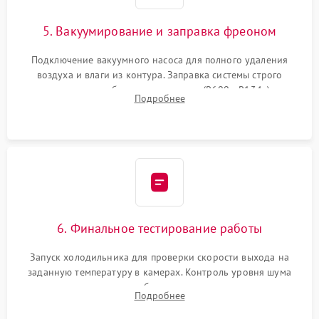
5. Вакуумирование и заправка фреоном
Подключение вакуумного насоса для полного удаления
воздуха и влаги из контура. Заправка системы строго
дозированным объемом хладагента (R600a, R134a) по
Подробнее
электронным весам. Контроль рабочего давления в системе.
6. Финальное тестирование работы
Запуск холодильника для проверки скорости выхода на
заданную температуру в камерах. Контроль уровня шума
компрессора, отсутствия обмерзания стенок и корректного
Подробнее
срабатывания системы автоматической оттайки.