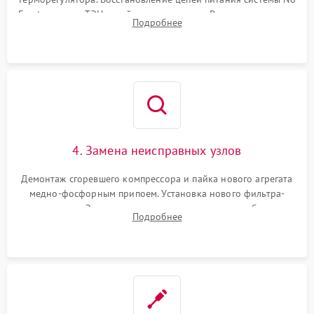
Frost, включая ТЭН оттайки и вентилятор. Ремонт или замена
Подробнее
платы управления при сбоях алгоритмов.
4. Замена неисправных узлов
Демонтаж сгоревшего компрессора и пайка нового агрегата
медно-фосфорным припоем. Установка нового фильтра-
осушителя. Замена изношенных вентиляторов обдува,
Подробнее
сломанных заслонок или поврежденных дверных петель.