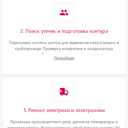
2. Поиск утечек и подготовка контура
Опрессовка системы азотом для выявления микротрещин в
трубопроводе. Проверка испарителя и конденсатора
течеискателем. Демонтаж старого фильтра-осушителя и
Подробнее
продувка капиллярной трубки для устранения засоров.
3. Ремонт электрики и электроники
Прозвонка пускозащитного реле, датчиков температуры и
терморегулятора. Восстановление цепей питания системы No