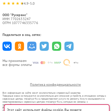
4.9-5.0
ООО "Русервис"
ИНН 7702633247
ОГРН 1077746335776
Поделиться в соц. сетях:
Мы принимаем
все формы оплаты
Политика конфиденциальности
Вся информация на сайте носит исключительно справочный характер.
Товарные знаки используются исключительно для описания устройств, в отношении которых
сервисные центры rnd.sanyo-fix.ru предоставляют услуги по ремонту. Услуги оказываются в
неавторизованных сервисных центрах rnd.sanyo-fix.ru, которые не связаны с
правообладателями товарных знаков или их официальными представителями.
Ремонт осуществляется для устройств, уже введенных в гражданский оборот в соответствии
Этот сайт использует файлы cookie. Вы можете
со статьей 1487 ГК РФ.