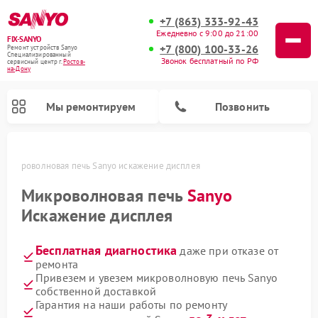
+7 (863) 333-92-43
Ежедневно с 9:00 до 21:00
FIX-SANYO
+7 (800) 100-33-26
Ремонт устройств Sanyo
Специализированный
Звонок бесплатный по РФ
cервисный центр г.
Ростов-
на-Дону
Мы ремонтируем
Позвонить
у
Микроволновая печь Sanyo искажение дисплея
Микроволновая печь
Sanyo
Искажение дисплея
Ремонт посудомоечных машин Sanyo
Ремонт стиральных машин Sanyo
Бесплатная диагностика
даже при отказе от
ремонта
Привезем и увезем микроволновую печь Sanyo
собственной доставкой
Гарантия на наши работы по ремонту