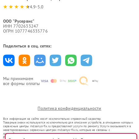
4.9-5.0
ООО "Русервис"
ИНН 7702633247
ОГРН 1077746335776
Поделиться в соц. сетях:
Мы принимаем
все формы оплаты
Политика конфиденциальности
Вся информация на сайте носит исключительно справочный характер.
Товарные знаки используются исключительно для описания устройств, в отношении которых
сервисные центры rnd.sanyo-fix.ru предоставляют услуги по ремонту. Услуги оказываются в
неавторизованных сервисных центрах rnd.sanyo-fix.ru, которые не связаны с
правообладателями товарных знаков или их официальными представителями.
Ремонт осуществляется для устройств, уже введенных в гражданский оборот в соответствии