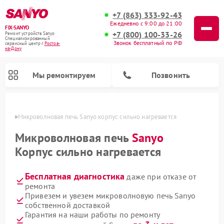
+7 (863) 333-92-43
Ежедневно с 9:00 до 21:00
FIX-SANYO
+7 (800) 100-33-26
Ремонт устройств Sanyo
Специализированный
Звонок бесплатный по РФ
cервисный центр г.
Ростов-
на-Дону
Мы ремонтируем
Позвонить
-Дону
Микроволновая печь Sanyo корпус сильно нагревается
Микроволновая печь
Sanyo
Корпус сильно нагревается
Ремонт посудомоечных машин Sanyo
Ремонт стиральных машин Sanyo
Бесплатная диагностика
даже при отказе от
ремонта
Привезем и увезем микроволновую печь Sanyo
собственной доставкой
Гарантия на наши работы по ремонту