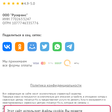
4.9-5.0
ООО "Русервис"
ИНН 7702633247
ОГРН 1077746335776
Поделиться в соц. сетях:
Мы принимаем
все формы оплаты
Политика конфиденциальности
Вся информация на сайте носит исключительно справочный характер.
Товарные знаки используются исключительно для описания устройств, в отношении которых
сервисные центры rnd.sanyo-fix.ru предоставляют услуги по ремонту. Услуги оказываются в
неавторизованных сервисных центрах rnd.sanyo-fix.ru, которые не связаны с
правообладателями товарных знаков или их официальными представителями.
Ремонт осуществляется для устройств, уже введенных в гражданский оборот в соответствии
Этот сайт использует файлы cookie. Вы можете
со статьей 1487 ГК РФ.