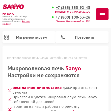
+7 (863) 333-92-43
Ежедневно с 9:00 до 21:00
FIX-SANYO
+7 (800) 100-33-26
Ремонт устройств Sanyo
Специализированный
Звонок бесплатный по РФ
cервисный центр г.
Ростов-
на-Дону
Мы ремонтируем
Позвонить
-Дону
Микроволновая печь Sanyo настройки не сохраняются
Микроволновая печь
Sanyo
Настройки не сохраняются
Ремонт посудомоечных машин Sanyo
Ремонт стиральных машин Sanyo
Бесплатная диагностика
даже при отказе от
ремонта
Привезем и увезем микроволновую печь Sanyo
собственной доставкой
Гарантия на наши работы по ремонту