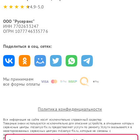
4.9-5.0
ООО "Русервис"
ИНН 7702633247
ОГРН 1077746335776
Поделиться в соц. сетях:
Мы принимаем
все формы оплаты
Политика конфиденциальности
Вся информация на сайте носит исключительно справочный характер.
Товарные знаки используются исключительно для описания устройств, в отношении которых
сервисные центры rnd.sanyo-fix.ru предоставляют услуги по ремонту. Услуги оказываются в
неавторизованных сервисных центрах rnd.sanyo-fix.ru, которые не связаны с
правообладателями товарных знаков или их официальными представителями.
Ремонт осуществляется для устройств, уже введенных в гражданский оборот в соответствии