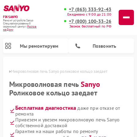
+7 (863) 333-92-43
Ежедневно с 9:00 до 21:00
FIX-SANYO
+7 (800) 100-33-26
Ремонт устройств Sanyo
Специализированный
Звонок бесплатный по РФ
cервисный центр г.
Ростов-
на-Дону
Мы ремонтируем
Позвонить
-Дону
Микроволновая печь Sanyo роликовое кольцо заедает
Микроволновая печь
Sanyo
Роликовое кольцо заедает
Ремонт посудомоечных машин Sanyo
Ремонт стиральных машин Sanyo
Бесплатная диагностика
даже при отказе от
ремонта
Привезем и увезем микроволновую печь Sanyo
собственной доставкой
Гарантия на наши работы по ремонту