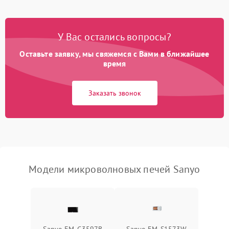
Появление запаха гари
2400 ₽
Подробнее →
У Вас остались вопросы?
Проблемы с вентилятором
2000 ₽
Подробнее →
Оставьте заявку, мы свяжемся с Вами в ближайшее
время
Поломка системы
2200 ₽
Подробнее →
охлаждения
Заказать звонок
Не работают сенсорные
2400 ₽
Подробнее →
кнопки
Не горит подсветка
2000 ₽
Подробнее →
Сломался трансформатор
1000 ₽
Подробнее →
Модели микроволновых печей Sanyo