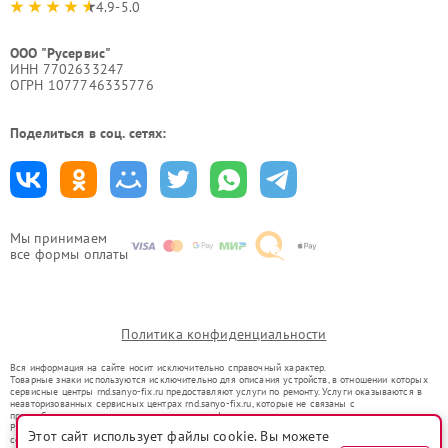
4.9-5.0
ООО "Русервис"
ИНН 7702633247
ОГРН 1077746335776
Поделиться в соц. сетях:
Мы принимаем
все формы оплаты
Политика конфиденциальности
Вся информация на сайте носит исключительно справочный характер.
Товарные знаки используются исключительно для описания устройств, в отношении которых
сервисные центры rnd.sanyo-fix.ru предоставляют услуги по ремонту. Услуги оказываются в
неавторизованных сервисных центрах rnd.sanyo-fix.ru, которые не связаны с
правообладателями товарных знаков или их официальными представителями.
Ремонт осуществляется для устройств, уже введенных в гражданский оборот в соответствии
Этот сайт использует файлы cookie. Вы можете
со статьей 1487 ГК РФ.