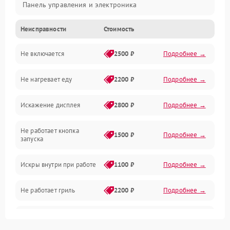
Панель управления и электроника
Неисправности
Стоимость
Дверца и корпус
Не включается
2500 ₽
Подробнее →
Механика и внутренние элементы
Не нагревает еду
2200 ₽
Подробнее →
Механические повреждения
Искажение дисплея
2800 ₽
Подробнее →
Питание и запуск
Не работает кнопка
Нагрев и приготовление
1500 ₽
Подробнее →
запуска
Программное обеспечение
Искры внутри при работе
1100 ₽
Подробнее →
Не работает гриль
2200 ₽
Подробнее →
Перегрев или отключение
2400 ₽
Подробнее →
во время работы