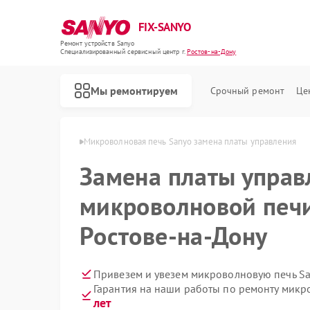
FIX-SANYO
Ремонт устройств Sanyo
Специализированный cервисный центр г.
Ростов-на-Дону
Мы ремонтируем
Срочный ремонт
Це
 в Ростове-на-Дону
Микроволновая печь Sanyo замена платы управления
Замена платы управ
микроволновой печи
Ремонт посудомоечных машин Sanyo
Ремонт стиральных машин Sanyo
Ростове-на-Дону
Привезем и увезем микроволновую печь Sa
Гарантия на наши работы по ремонту мик
лет