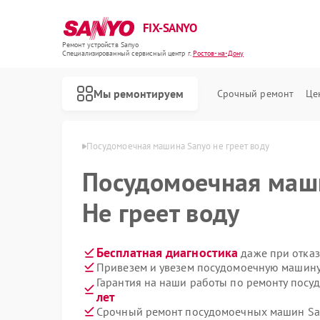
FIX-SANYO
Ремонт устройств Sanyo
Специализированный cервисный центр г.
Ростов-на-Дону
Мы ремонтируем
Срочный ремонт
Це
 в Ростове-на-Дону
Посудомоечная машина Sanyo не греет воду
Посудомоечная ма
Не греет воду
Ремонт микроволновых печей Sanyo
Ремонт стиральных машин Sanyo
Бесплатная диагностика
даже при отказ
Привезем и увезем посудомоечную машину
Гарантия на наши работы по ремонту пос
лет
Срочный ремонт посудомоечных машин San