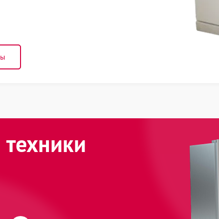
ны
 техники