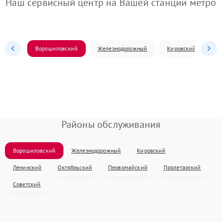
Наш сервисный центр на Вашей станции метро
Ворошиловский
Железнодорожный
Кировский
Л
Районы обслуживания
Ворошиловский
Железнодорожный
Кировский
Ленинский
Октябрьский
Первомайский
Пролетарский
Советский