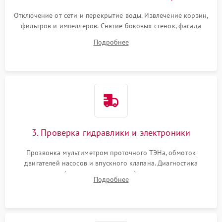
Отключение от сети и перекрытие воды. Извлечение корзин,
фильтров и импеллеров. Снятие боковых стенок, фасада
дверцы или нижнего поддона для прямого доступа к
Подробнее
циркуляционному насосу, ТЭНу и сливной помпе.
3. Проверка гидравлики и электроники
Прозвонка мультиметром проточного ТЭНа, обмоток
двигателей насосов и впускного клапана. Диагностика
прессостата (датчика уровня воды), датчика мутности,
Подробнее
концевика дверцы и электронного модуля управления.