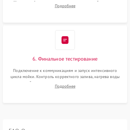
Надежная фиксация хомутов гидравлической системы,
Подробнее
сборка корпуса и установка датчика поплавка.
6. Финальное тестирование
Подключение к коммуникациям и запуск интенсивного
цикла мойки. Контроль корректного залива, нагрева воды
до нужной температуры, отсутствия посторонних шумов,
Подробнее
штатного слива и абсолютной сухости в поддоне.