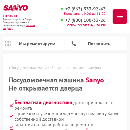
+7 (863) 333-92-43
Ежедневно с 9:00 до 21:00
FIX-SANYO
+7 (800) 100-33-26
Ремонт устройств Sanyo
Специализированный
Звонок бесплатный по РФ
cервисный центр г.
Ростов-
на-Дону
Мы ремонтируем
Позвонить
-Дону
Посудомоечная машина Sanyo не открывается дверца
Посудомоечная машина
Sanyo
Не открывается дверца
Ремонт микроволновых печей Sanyo
Ремонт стиральных машин Sanyo
Бесплатная диагностика
даже при отказе от
ремонта
Привезем и увезем посудомоечную машину Sanyo
собственной доставкой
Гарантия на наши работы по ремонту