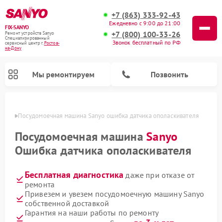
+7 (863) 333-92-43
Ежедневно с 9:00 до 21:00
FIX-SANYO
+7 (800) 100-33-26
Ремонт устройств Sanyo
Специализированный
Звонок бесплатный по РФ
cервисный центр г.
Ростов-
на-Дону
Мы ремонтируем
Позвонить
-Дону
Посудомоечная машина Sanyo ошибка датчика ополаскивателя
Посудомоечная машина
Sanyo
Ошибка датчика ополаскивателя
Ремонт микроволновых печей Sanyo
Ремонт стиральных машин Sanyo
Бесплатная диагностика
даже при отказе от
ремонта
Привезем и увезем посудомоечную машину Sanyo
собственной доставкой
Гарантия на наши работы по ремонту