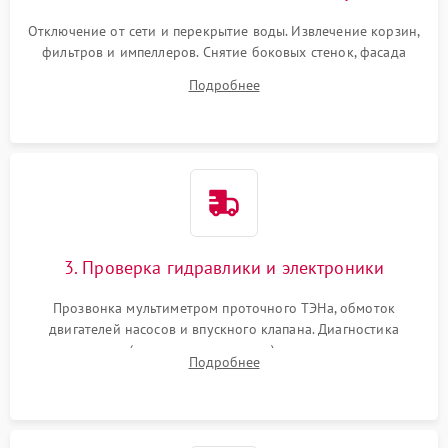
Отключение от сети и перекрытие воды. Извлечение корзин,
фильтров и импеллеров. Снятие боковых стенок, фасада
дверцы или нижнего поддона для прямого доступа к
Подробнее
циркуляционному насосу, ТЭНу и сливной помпе.
3. Проверка гидравлики и электроники
Прозвонка мультиметром проточного ТЭНа, обмоток
двигателей насосов и впускного клапана. Диагностика
прессостата (датчика уровня воды), датчика мутности,
Подробнее
концевика дверцы и электронного модуля управления.