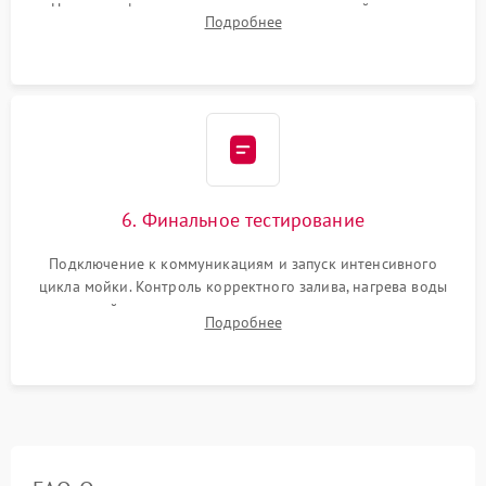
Надежная фиксация хомутов гидравлической системы,
Подробнее
сборка корпуса и установка датчика поплавка.
6. Финальное тестирование
Подключение к коммуникациям и запуск интенсивного
цикла мойки. Контроль корректного залива, нагрева воды
до нужной температуры, отсутствия посторонних шумов,
Подробнее
штатного слива и абсолютной сухости в поддоне.