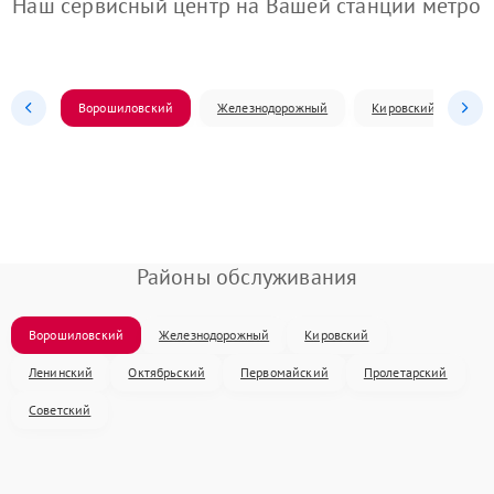
Наш сервисный центр на Вашей станции метро
Ворошиловский
Железнодорожный
Кировский
Л
Районы обслуживания
Ворошиловский
Железнодорожный
Кировский
Ленинский
Октябрьский
Первомайский
Пролетарский
Советский