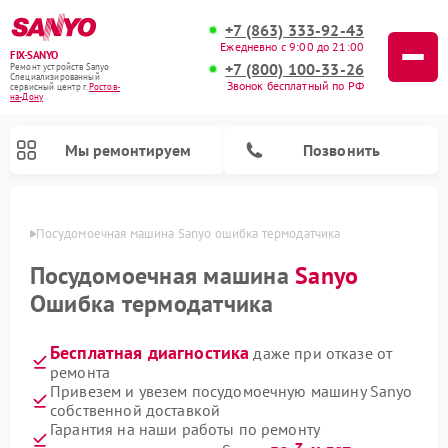
+7 (863) 333-92-43
Ежедневно с 9:00 до 21:00
FIX-SANYO
+7 (800) 100-33-26
Ремонт устройств Sanyo
Специализированный
Звонок бесплатный по РФ
cервисный центр г.
Ростов-
на-Дону
Мы ремонтируем
Позвонить
-Дону
Посудомоечная машина Sanyo ошибка термодатчика
Посудомоечная машина
Sanyo
Ошибка термодатчика
Ремонт микроволновых печей Sanyo
Ремонт стиральных машин Sanyo
Бесплатная диагностика
даже при отказе от
ремонта
Привезем и увезем посудомоечную машину Sanyo
собственной доставкой
Гарантия на наши работы по ремонту