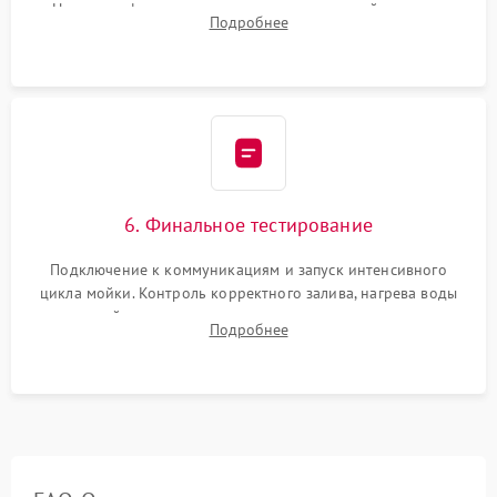
Надежная фиксация хомутов гидравлической системы,
Подробнее
сборка корпуса и установка датчика поплавка.
6. Финальное тестирование
Подключение к коммуникациям и запуск интенсивного
цикла мойки. Контроль корректного залива, нагрева воды
до нужной температуры, отсутствия посторонних шумов,
Подробнее
штатного слива и абсолютной сухости в поддоне.