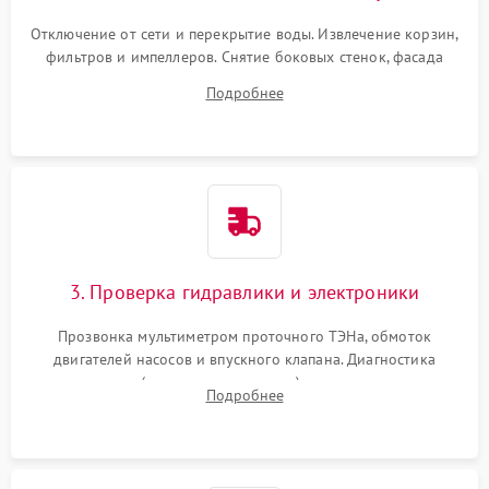
Отключение от сети и перекрытие воды. Извлечение корзин,
фильтров и импеллеров. Снятие боковых стенок, фасада
дверцы или нижнего поддона для прямого доступа к
Подробнее
циркуляционному насосу, ТЭНу и сливной помпе.
3. Проверка гидравлики и электроники
Прозвонка мультиметром проточного ТЭНа, обмоток
двигателей насосов и впускного клапана. Диагностика
прессостата (датчика уровня воды), датчика мутности,
Подробнее
концевика дверцы и электронного модуля управления.