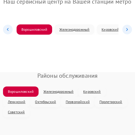
Наш сервисный центр на Вашей станции метро
Ворошиловский
Железнодорожный
Кировский
Л
Районы обслуживания
Ворошиловский
Железнодорожный
Кировский
Ленинский
Октябрьский
Первомайский
Пролетарский
Советский