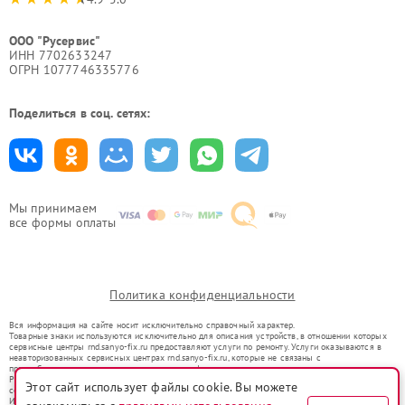
ООО "Русервис"
ИНН 7702633247
ОГРН 1077746335776
Поделиться в соц. сетях:
Мы принимаем
все формы оплаты
Политика конфиденциальности
Вся информация на сайте носит исключительно справочный характер.
Товарные знаки используются исключительно для описания устройств, в отношении которых
сервисные центры rnd.sanyo-fix.ru предоставляют услуги по ремонту. Услуги оказываются в
неавторизованных сервисных центрах rnd.sanyo-fix.ru, которые не связаны с
правообладателями товарных знаков или их официальными представителями.
Ремонт осуществляется для устройств, уже введенных в гражданский оборот в соответствии
Этот сайт использует файлы cookie. Вы можете
со статьей 1487 ГК РФ.
Использование товарных знаков не преследует цели индивидуализации услуг или введения