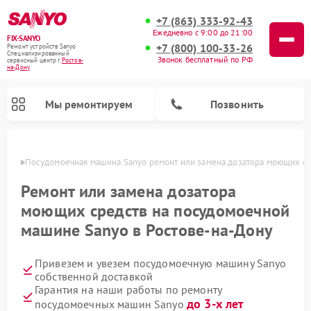
+7 (863) 333-92-43
Ежедневно с 9:00 до 21:00
FIX-SANYO
+7 (800) 100-33-26
Ремонт устройств Sanyo
Специализированный
Звонок бесплатный по РФ
cервисный центр г.
Ростов-
на-Дону
Мы ремонтируем
Позвонить
-Дону
Посудомоечная машина Sanyo ремонт или замена дозатора моющих с
Ремонт или замена дозатора
моющих средств на посудомоечной
Ремонт микроволновых печей Sanyo
Ремонт стиральных машин Sanyo
машине Sanyo в Ростове-на-Дону
Привезем и увезем посудомоечную машину Sanyo
собственной доставкой
Гарантия на наши работы по ремонту
до 3-х лет
посудомоечных машин Sanyo