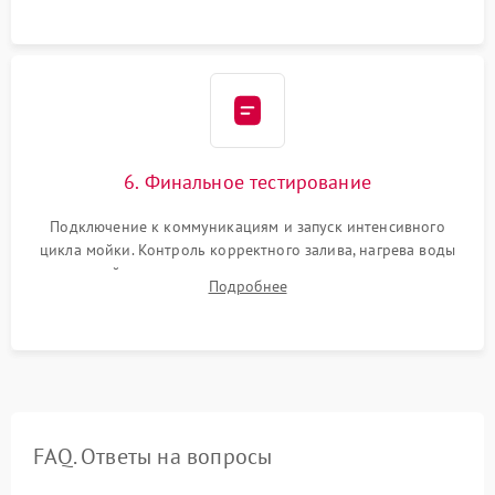
6. Финальное тестирование
Подключение к коммуникациям и запуск интенсивного
цикла мойки. Контроль корректного залива, нагрева воды
до нужной температуры, отсутствия посторонних шумов,
Подробнее
штатного слива и абсолютной сухости в поддоне.
FAQ. Ответы на вопросы