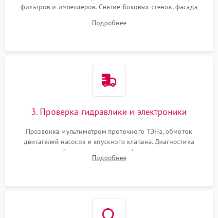
фильтров и импеллеров. Снятие боковых стенок, фасада
дверцы или нижнего поддона для прямого доступа к
Подробнее
циркуляционному насосу, ТЭНу и сливной помпе.
3. Проверка гидравлики и электроники
Прозвонка мультиметром проточного ТЭНа, обмоток
двигателей насосов и впускного клапана. Диагностика
прессостата (датчика уровня воды), датчика мутности,
Подробнее
концевика дверцы и электронного модуля управления.