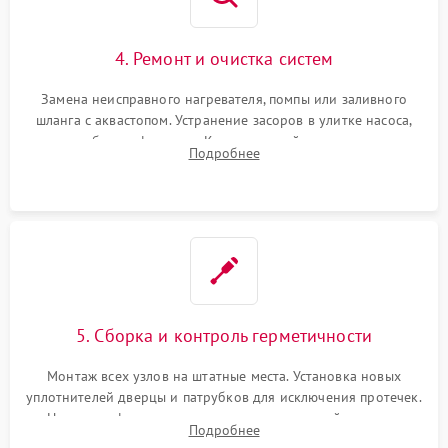
4. Ремонт и очистка систем
Замена неисправного нагревателя, помпы или заливного
шланга с аквастопом. Устранение засоров в улитке насоса,
патрубках и фильтрах. Компонентный ремонт платы
Подробнее
управления, восстановление поврежденной проводки.
5. Сборка и контроль герметичности
Монтаж всех узлов на штатные места. Установка новых
уплотнителей дверцы и патрубков для исключения протечек.
Надежная фиксация хомутов гидравлической системы,
Подробнее
сборка корпуса и установка датчика поплавка.