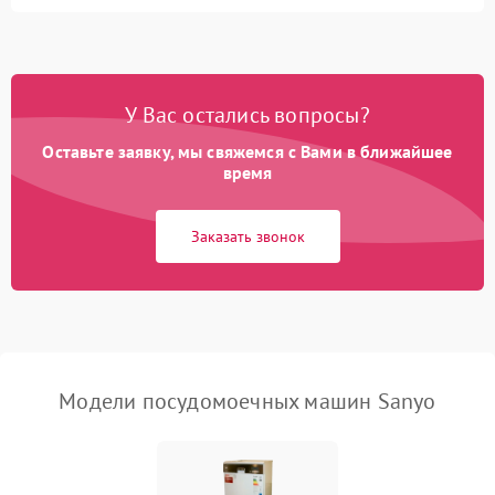
Не запускается цикл
1800 ₽
Подробнее →
стирки
Проблемы с набором
1800 ₽
Подробнее →
воды
У Вас остались вопросы?
Оставьте заявку, мы свяжемся с Вами в ближайшее
Не работает сушилка
2100 ₽
Подробнее →
время
Сбои в работе таймера
1700 ₽
Подробнее →
Заказать звонок
Проблемы с
2100 ₽
Подробнее →
циркуляционным насосом
Модели посудомоечных машин Sanyo