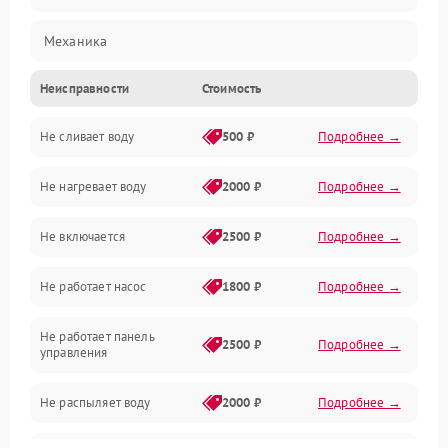
Механика
Неисправности
Стоимость
Управление
Не сливает воду
500 ₽
Подробнее →
Электропитание
Не нагревает воду
2000 ₽
Подробнее →
Датчики
Не включается
2500 ₽
Подробнее →
Нагрев
Не работает насос
1800 ₽
Подробнее →
Вода
Не работает панель
Гигиена
2500 ₽
Подробнее →
управления
Программное обеспечение
Не распыляет воду
2000 ₽
Подробнее →