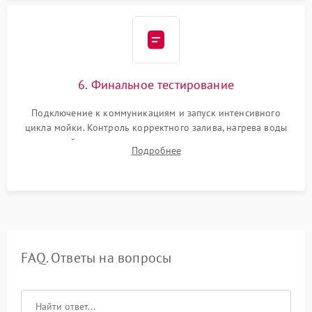
6. Финальное тестирование
Подключение к коммуникациям и запуск интенсивного
цикла мойки. Контроль корректного залива, нагрева воды
до нужной температуры, отсутствия посторонних шумов,
Подробнее
штатного слива и абсолютной сухости в поддоне.
FAQ. Ответы на вопросы