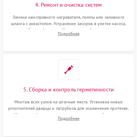
4. Ремонт и очистка систем
Замена неисправного нагревателя, помпы или заливного
шланга с аквастопом. Устранение засоров в улитке насоса,
патрубках и фильтрах. Компонентный ремонт платы
Подробнее
управления, восстановление поврежденной проводки.
5. Сборка и контроль герметичности
Монтаж всех узлов на штатные места. Установка новых
уплотнителей дверцы и патрубков для исключения протечек.
Надежная фиксация хомутов гидравлической системы,
Подробнее
сборка корпуса и установка датчика поплавка.