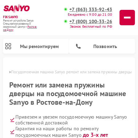
+7 (863) 333-92-43
Ежедневно с 9:00 до 21:00
FIX-SANYO
+7 (800) 100-33-26
Ремонт устройств Sanyo
Специализированный
Звонок бесплатный по РФ
cервисный центр г.
Ростов-
на-Дону
Мы ремонтируем
Позвонить
-Дону
Посудомоечная машина Sanyo ремонт или замена пружины дверцы
Ремонт или замена пружины
дверцы на посудомоечной машине
Ремонт микроволновых печей Sanyo
Ремонт стиральных машин Sanyo
Sanyo в Ростове-на-Дону
Привезем и увезем посудомоечную машину Sanyo
собственной доставкой
Гарантия на наши работы по ремонту
до 3-х лет
посудомоечных машин Sanyo