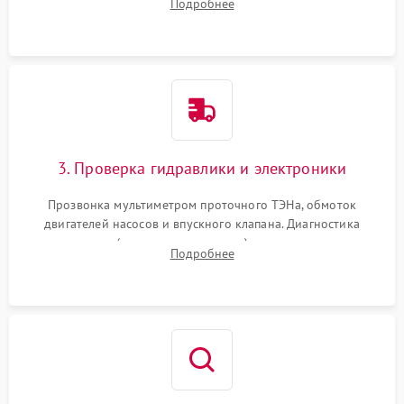
Подробнее
циркуляционному насосу, ТЭНу и сливной помпе.
3. Проверка гидравлики и электроники
Прозвонка мультиметром проточного ТЭНа, обмоток
двигателей насосов и впускного клапана. Диагностика
прессостата (датчика уровня воды), датчика мутности,
Подробнее
концевика дверцы и электронного модуля управления.