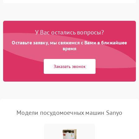
Не запускается цикл
1800 ₽
Подробнее →
стирки
Проблемы с набором
1800 ₽
Подробнее →
воды
У Вас остались вопросы?
Оставьте заявку, мы свяжемся с Вами в ближайшее
Не работает сушилка
2100 ₽
Подробнее →
время
Сбои в работе таймера
1700 ₽
Подробнее →
Заказать звонок
Проблемы с
2100 ₽
Подробнее →
циркуляционным насосом
Модели посудомоечных машин Sanyo