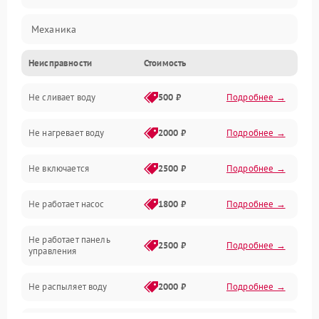
Механика
Неисправности
Стоимость
Управление
Не сливает воду
500 ₽
Подробнее →
Электропитание
Не нагревает воду
2000 ₽
Подробнее →
Датчики
Не включается
2500 ₽
Подробнее →
Нагрев
Не работает насос
1800 ₽
Подробнее →
Вода
Не работает панель
Гигиена
2500 ₽
Подробнее →
управления
Программное обеспечение
Не распыляет воду
2000 ₽
Подробнее →