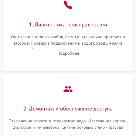
1. Диагностика неисправностей
Считывание кодов ошибок, осмотр на наличие протечек и
засоров. Проверка подключения к водопроводу. Анализ
жалоб на отсутствие слива, нагрева, вращения
Подробнее
разбрызгивателей или срабатывание системы защиты
аквастоп.
2. Демонтаж и обеспечение доступа
Отключение от сети и перекрытие воды. Извлечение корзин,
фильтров и импеллеров. Снятие боковых стенок, фасада
дверцы или нижнего поддона для прямого доступа к