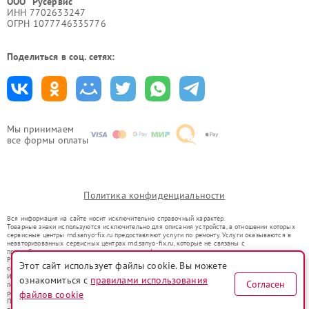
ООО "Русервис"
ИНН 7702633247
ОГРН 1077746335776
Поделиться в соц. сетях:
Мы принимаем
все формы оплаты
Политика конфиденциальности
Вся информация на сайте носит исключительно справочный характер.
Товарные знаки используются исключительно для описания устройств, в отношении которых
сервисные центры rnd.sanyo-fix.ru предоставляют услуги по ремонту. Услуги оказываются в
неавторизованных сервисных центрах rnd.sanyo-fix.ru, которые не связаны с
правообладателями товарных знаков или их официальными представителями.
Ремонт осуществляется для устройств, уже введенных в гражданский оборот в соответствии
Этот сайт использует файлы cookie. Вы можете
со статьей 1487 ГК РФ.
Использование товарных знаков не преследует цели индивидуализации услуг или введения
ознакомиться с
правилами использования
Согласен
потребителей в заблуждение, а служит для информирования о предоставляемых услугах по
ремонту техники указанных брендов.
файлов cookie
Представленная на сайте информация не является публичной офертой, определяемой