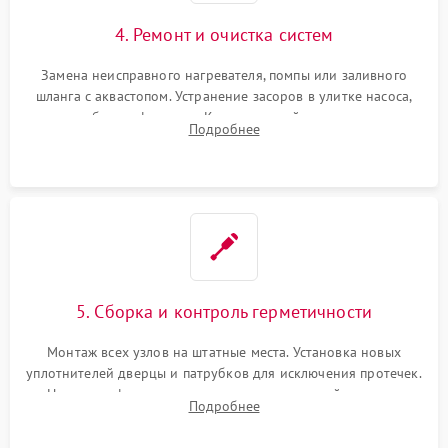
4. Ремонт и очистка систем
Замена неисправного нагревателя, помпы или заливного
шланга с аквастопом. Устранение засоров в улитке насоса,
патрубках и фильтрах. Компонентный ремонт платы
Подробнее
управления, восстановление поврежденной проводки.
5. Сборка и контроль герметичности
Монтаж всех узлов на штатные места. Установка новых
уплотнителей дверцы и патрубков для исключения протечек.
Надежная фиксация хомутов гидравлической системы,
Подробнее
сборка корпуса и установка датчика поплавка.