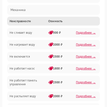
Механика
Неисправности
Стоимость
Управление
Не сливает воду
500 ₽
Подробнее →
Электропитание
Не нагревает воду
2000 ₽
Подробнее →
Датчики
Не включается
2500 ₽
Подробнее →
Нагрев
Не работает насос
1800 ₽
Подробнее →
Вода
Не работает панель
Гигиена
2500 ₽
Подробнее →
управления
Программное обеспечение
Не распыляет воду
2000 ₽
Подробнее →