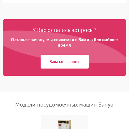
Не запускается цикл
1800 ₽
Подробнее →
стирки
Проблемы с набором
1800 ₽
Подробнее →
воды
У Вас остались вопросы?
Оставьте заявку, мы свяжемся с Вами в ближайшее
Не работает сушилка
2100 ₽
Подробнее →
время
Сбои в работе таймера
1700 ₽
Подробнее →
Заказать звонок
Проблемы с
2100 ₽
Подробнее →
циркуляционным насосом
Модели посудомоечных машин Sanyo