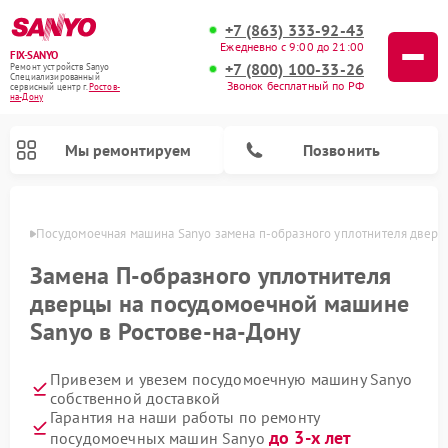
+7 (863) 333-92-43
Ежедневно с 9:00 до 21:00
FIX-SANYO
+7 (800) 100-33-26
Ремонт устройств Sanyo
Специализированный
Звонок бесплатный по РФ
cервисный центр г.
Ростов-
на-Дону
Мы ремонтируем
Позвонить
-Дону
Посудомоечная машина Sanyo замена п-образного уплотнителя дверц
Замена П-образного уплотнителя
дверцы на посудомоечной машине
Ремонт микроволновых печей Sanyo
Ремонт стиральных машин Sanyo
Sanyo в Ростове-на-Дону
Привезем и увезем посудомоечную машину Sanyo
собственной доставкой
Гарантия на наши работы по ремонту
до 3-х лет
посудомоечных машин Sanyo