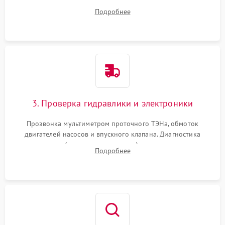
дверцы или нижнего поддона для прямого доступа к
Подробнее
циркуляционному насосу, ТЭНу и сливной помпе.
3. Проверка гидравлики и электроники
Прозвонка мультиметром проточного ТЭНа, обмоток
двигателей насосов и впускного клапана. Диагностика
прессостата (датчика уровня воды), датчика мутности,
Подробнее
концевика дверцы и электронного модуля управления.