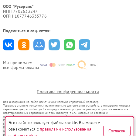
ООО "Русервис"
ИНН 7702633247
ОГРН 1077746335776
Поделиться в соц. сетях:
Мы принимаем
все формы оплаты
Политика конфиденциальности
Вся информация на сайте носит исключительно справочный характер.
Товарные знаки используются исключительно для описания устройств, в отношении которых
сервисные центры rnd.sanyo-fix.ru предоставляют услуги по ремонту. Услуги оказываются в
неавторизованных сервисных центрах rnd.sanyo-fix.ru, которые не связаны с
правообладателями товарных знаков или их официальными представителями.
Ремонт осуществляется для устройств, уже введенных в гражданский оборот в соответствии
Этот сайт использует файлы cookie. Вы можете
со статьей 1487 ГК РФ.
Использование товарных знаков не преследует цели индивидуализации услуг или введения
ознакомиться с
правилами использования
Согласен
потребителей в заблуждение, а служит для информирования о предоставляемых услугах по
ремонту техники указанных брендов.
файлов cookie