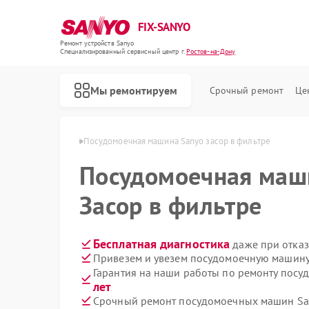
FIX-SANYO
Ремонт устройств Sanyo
Специализированный cервисный центр г.
Ростов-на-Дону
Мы ремонтируем
Срочный ремонт
Це
 в Ростове-на-Дону
Посудомоечная машина Sanyo засор в фильтре
Посудомоечная ма
Засор в фильтре
Ремонт микроволновых печей Sanyo
Ремонт стиральных машин Sanyo
Бесплатная диагностика
даже при отказ
Привезем и увезем посудомоечную машину
Гарантия на наши работы по ремонту пос
лет
Срочный ремонт посудомоечных машин San