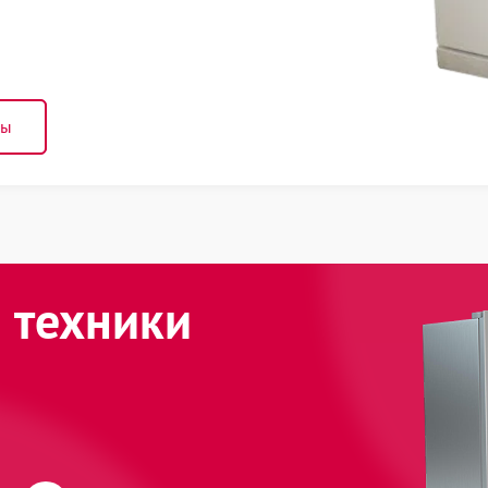
ны
 техники