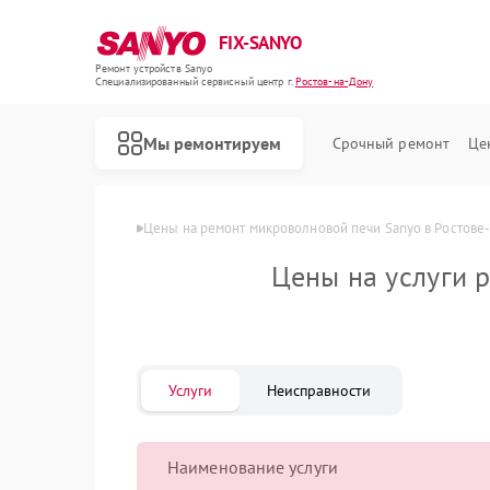
FIX-SANYO
Ремонт устройств Sanyo
Специализированный cервисный центр г.
Ростов-на-Дону
Мы ремонтируем
Срочный ремонт
Це
Главная
Цены
Цены на ремонт микроволновой печи Sanyo в Ростове
Цены на услуги 
Ремонт посудомоечных машин Sanyo
Ремонт стиральных машин Sanyo
Услуги
Неисправности
Наименование услуги