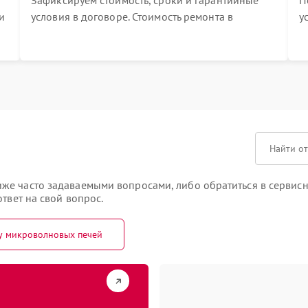
Зафиксируем стоимость, сроки и гарантийные
П
и
условия в договоре. Стоимость ремонта в
у
процессе меняться не будет
п
т
же часто задаваемыми вопросами, либо обратиться в сервисн
твет на свой вопрос.
у микроволновых печей