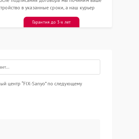
осле подписания договора мы починим ваше
стройство в указанные сроки, а наш курьер
ривезет его к вам вместе с гарантийным
алоном бесплатно
Гарантия до 3-х лет
ый центр “FIX-Sanyo” по следующему