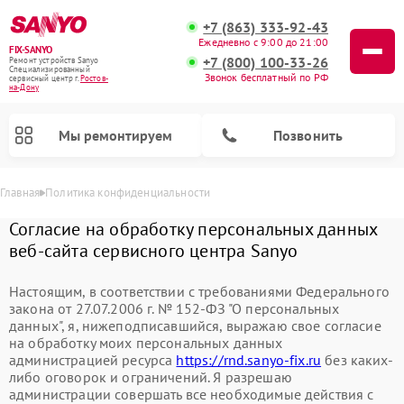
+7 (863) 333-92-43
Ежедневно с 9:00 до 21:00
FIX-SANYO
+7 (800) 100-33-26
Ремонт устройств Sanyo
Специализированный
Звонок бесплатный по РФ
cервисный центр г.
Ростов-
на-Дону
Мы ремонтируем
Позвонить
Главная
Политика конфиденциальности
Согласие на обработку персональных данных
веб-сайта сервисного центра Sanyo
Настоящим, в соответствии с требованиями Федерального
закона от 27.07.2006 г. № 152-ФЗ "О персональных
данных", я, нижеподписавшийся, выражаю свое согласие
Ремонт микроволновых печей Sanyo
Ремонт посудомоечных машин Sanyo
Ремонт стиральных машин Sanyo
на обработку моих персональных данных
администрацией ресурса
https://rnd.sanyo-fix.ru
без каких-
либо оговорок и ограничений. Я разрешаю
администрации совершать все необходимые действия с