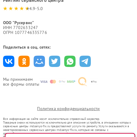
Рейтинг сервисного центра
4.9-5.0
ООО "Русервис"
ИНН 7702633247
ОГРН 1077746335776
Поделиться в соц. сетях:
Мы принимаем
все формы оплаты
Политика конфиденциальности
Вся информация на сайте носит исключительно справочный характер.
Товарные знаки используются исключительно для описания устройств, в отношении которых
сервисные центры rnd.sanyo-fix.ru предоставляют услуги по ремонту. Услуги оказываются в
неавторизованных сервисных центрах rnd.sanyo-fix.ru, которые не связаны с
правообладателями товарных знаков или их официальными представителями.