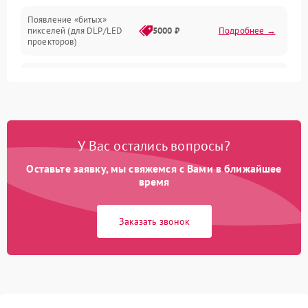
Появление «битых»
пикселей (для DLP/LED
5000 ₽
Подробнее →
проекторов)
Залипание изображения
4500 ₽
Подробнее →
(image retention)
Нестабильная яркость или
4000 ₽
Подробнее →
контраст
У Вас остались вопросы?
Неравномерная подсветка
Оставьте заявку, мы свяжемся с Вами в ближайшее
4500 ₽
Подробнее →
экрана
время
Не работает
Заказать звонок
автоматическая коррекция
3000 ₽
Подробнее →
трапеции (Keystone)
Проблемы с
масштабированием
3500 ₽
Подробнее →
изображения