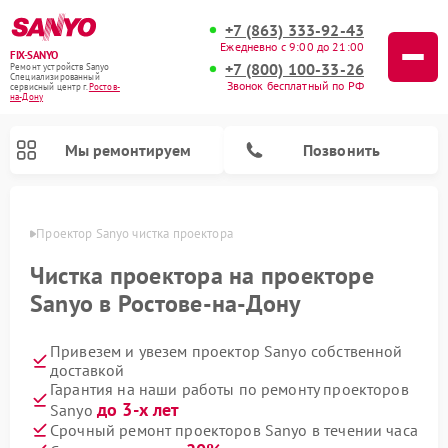
+7 (863) 333-92-43
Ежедневно с 9:00 до 21:00
FIX-SANYO
+7 (800) 100-33-26
Ремонт устройств Sanyo
Специализированный
Звонок бесплатный по РФ
cервисный центр г.
Ростов-
на-Дону
Мы ремонтируем
Позвонить
-Дону
Проектор Sanyo чистка проектора
Чистка проектора на проекторе
Sanyo в Ростове-на-Дону
Ремонт микроволновых печей Sanyo
Ремонт стиральных машин Sanyo
Ремонт посудомоечных машин Sanyo
Привезем и увезем проектор Sanyo собственной
доставкой
Гарантия на наши работы по ремонту проекторов
до 3-х лет
Sanyo
Срочный ремонт проекторов Sanyo в течении часа