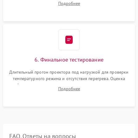
Подробнее
шлейфов, установка датчиков и закрытие корпуса
устройства.
6. Финальное тестирование
Длительный прогон проектора под нагрузкой для проверки
температурного режима и отсутствия перегрева. Оценка
фокуса, контрастности и цветопередачи на тестовых
Подробнее
таблицах. Проверка работы всех видеовходов и кнопок
управления.
FAQ. Ответы на вопросы