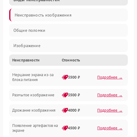
Неисправность изображения
Общие поломки
Изображение
Неисправности
Стоимость
Лампа подсветки
Мерцание экрана из-за
Неисправность управления и интерфейсов
3500 ₽
Подробнее →
блока питания
Прочие неисправности
Размытое изображение
3500 ₽
Подробнее →
Режим работы
Дрожание изображения
4000 ₽
Подробнее →
Неисправность звука
Появление артефактов на
4500 ₽
Подробнее →
экране