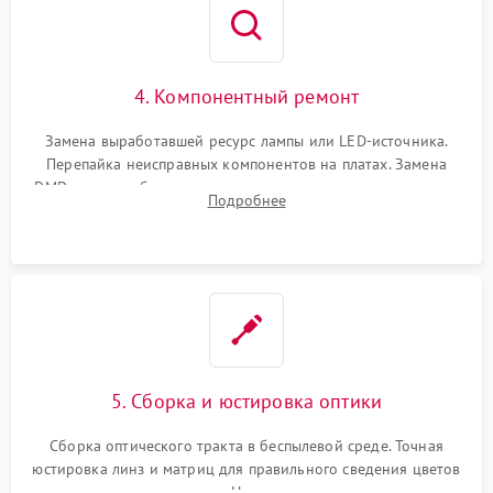
4. Компонентный ремонт
Замена выработавшей ресурс лампы или LED-источника.
Перепайка неисправных компонентов на платах. Замена
DMD-чипа при битых пикселях, установка нового цветового
Подробнее
колеса или восстановление сгоревших поляризационных
пленок.
5. Сборка и юстировка оптики
Сборка оптического тракта в беспылевой среде. Точная
юстировка линз и матриц для правильного сведения цветов
и устранения размытия. Надежное подключение всех