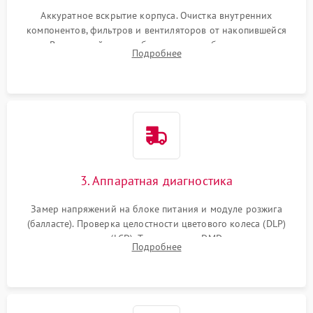
Аккуратное вскрытие корпуса. Очистка внутренних
компонентов, фильтров и вентиляторов от накопившейся
пыли. Визуальный осмотр блока питания, балласта лампы и
Подробнее
материнской платы на наличие прогаров или вздутых
элементов.
3. Аппаратная диагностика
Замер напряжений на блоке питания и модуле розжига
(балласте). Проверка целостности цветового колеса (DLP)
или поляризаторов (LCD). Тестирование DMD-чипа, датчиков
Подробнее
температуры и оптопар с помощью мультиметра и
осциллографа.