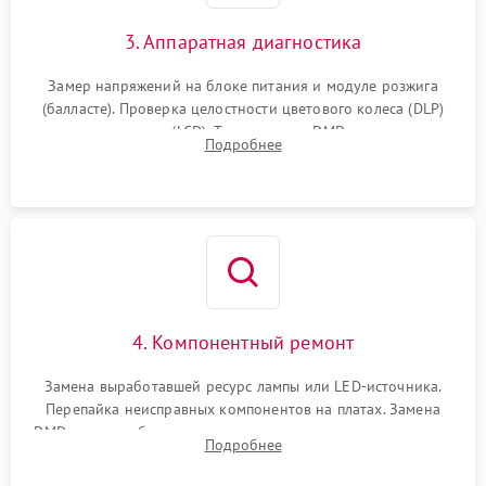
3. Аппаратная диагностика
Замер напряжений на блоке питания и модуле розжига
(балласте). Проверка целостности цветового колеса (DLP)
или поляризаторов (LCD). Тестирование DMD-чипа, датчиков
Подробнее
температуры и оптопар с помощью мультиметра и
осциллографа.
4. Компонентный ремонт
Замена выработавшей ресурс лампы или LED-источника.
Перепайка неисправных компонентов на платах. Замена
DMD-чипа при битых пикселях, установка нового цветового
Подробнее
колеса или восстановление сгоревших поляризационных
пленок.