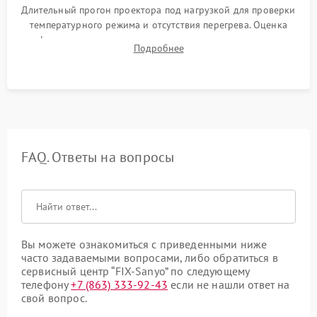
Длительный прогон проектора под нагрузкой для проверки
температурного режима и отсутствия перегрева. Оценка
фокуса, контрастности и цветопередачи на тестовых
Подробнее
таблицах. Проверка работы всех видеовходов и кнопок
управления.
FAQ. Ответы на вопросы
Вы можете ознакомиться с приведенными ниже
часто задаваемыми вопросами, либо обратиться в
сервисный центр “FIX-Sanyo” по следующему
телефону
+7 (863) 333-92-43
если не нашли ответ на
свой вопрос.