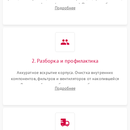
наличия артефактов (точки, пятна). Проверка работы
Подробнее
системы охлаждения по уровню шума вентиляторов.
2. Разборка и профилактика
Аккуратное вскрытие корпуса. Очистка внутренних
компонентов, фильтров и вентиляторов от накопившейся
пыли. Визуальный осмотр блока питания, балласта лампы и
Подробнее
материнской платы на наличие прогаров или вздутых
элементов.