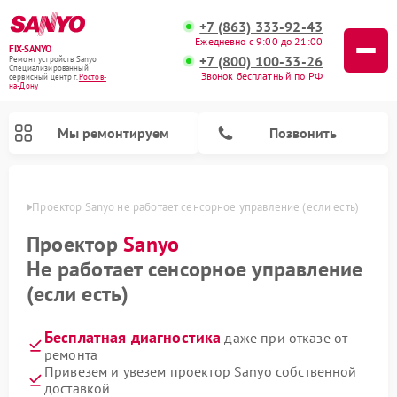
+7 (863) 333-92-43
Ежедневно с 9:00 до 21:00
FIX-SANYO
+7 (800) 100-33-26
Ремонт устройств Sanyo
Специализированный
Звонок бесплатный по РФ
cервисный центр г.
Ростов-
на-Дону
Мы ремонтируем
Позвонить
-Дону
Проектор Sanyo не работает сенсорное управление (если есть)
Проектор
Sanyo
Не работает сенсорное управление
Ремонт микроволновых печей Sanyo
Ремонт стиральных машин Sanyo
Ремонт посудомоечных машин Sanyo
(если есть)
Бесплатная диагностика
даже при отказе от
ремонта
Привезем и увезем проектор Sanyo собственной
доставкой