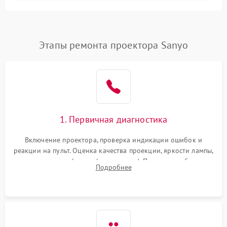
Залипание изображения
4500 ₽
Подробнее →
(image retention)
Нестабильная яркость или
Этапы ремонта проектора Sanyo
4000 ₽
Подробнее →
контраст
Неравномерная подсветка
4500 ₽
Подробнее →
экрана
Не работает
автоматическая коррекция
3000 ₽
Подробнее →
1. Первичная диагностика
трапеции (Keystone)
Включение проектора, проверка индикации ошибок и
Проблемы с
реакции на пульт. Оценка качества проекции, яркости лампы,
масштабированием
3500 ₽
Подробнее →
наличия артефактов (точки, пятна). Проверка работы
изображения
Подробнее
системы охлаждения по уровню шума вентиляторов.