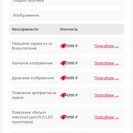
Общие поломки
Изображение
Неисправности
Стоимость
Лампа подсветки
Мерцание экрана из-за
Неисправность управления и интерфейсов
3500 ₽
Подробнее →
блока питания
Прочие неисправности
Размытое изображение
3500 ₽
Подробнее →
Режим работы
Дрожание изображения
4000 ₽
Подробнее →
Неисправность звука
Появление артефактов на
4500 ₽
Подробнее →
экране
Появление «битых»
пикселей (для DLP/LED
5000 ₽
Подробнее →
проекторов)