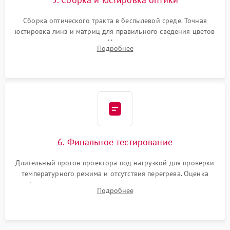
Сборка оптического тракта в беспылевой среде. Точная
юстировка линз и матриц для правильного сведения цветов
и устранения размытия. Надежное подключение всех
Подробнее
шлейфов, установка датчиков и закрытие корпуса
устройства.
6. Финальное тестирование
Длительный прогон проектора под нагрузкой для проверки
температурного режима и отсутствия перегрева. Оценка
фокуса, контрастности и цветопередачи на тестовых
Подробнее
таблицах. Проверка работы всех видеовходов и кнопок
управления.