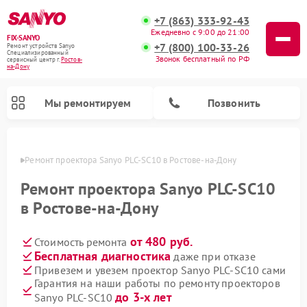
+7 (863) 333-92-43
Ежедневно с 9:00 до 21:00
FIX-SANYO
+7 (800) 100-33-26
Ремонт устройств Sanyo
Специализированный
Звонок бесплатный по РФ
cервисный центр г.
Ростов-
на-Дону
Мы ремонтируем
Позвонить
-Дону
Ремонт проектора Sanyo PLC-SC10 в Ростове-на-Дону
Ремонт проектора Sanyo PLC-SC10
в Ростове-на-Дону
Ремонт микроволновых печей Sanyo
Ремонт стиральных машин Sanyo
Ремонт посудомоечных машин Sanyo
от 480 руб.
Стоимость ремонта
Бесплатная диагностика
даже при отказе
Привезем и увезем проектор Sanyo PLC-SC10 сами
Гарантия на наши работы по ремонту проекторов
до 3-х лет
Sanyo PLC-SC10