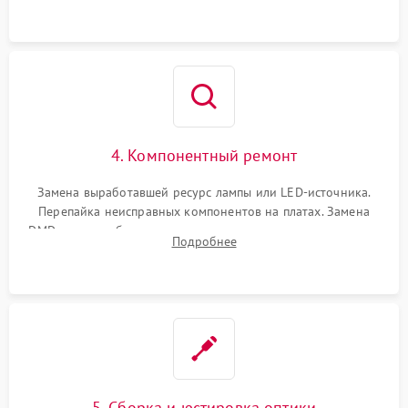
осциллографа.
4. Компонентный ремонт
Замена выработавшей ресурс лампы или LED-источника.
Перепайка неисправных компонентов на платах. Замена
DMD-чипа при битых пикселях, установка нового цветового
Подробнее
колеса или восстановление сгоревших поляризационных
пленок.
5. Сборка и юстировка оптики