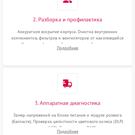
2. Разборка и профилактика
Аккуратное вскрытие корпуса. Очистка внутренних
компонентов, фильтров и вентиляторов от накопившейся
пыли. Визуальный осмотр блока питания, балласта лампы и
Подробнее
материнской платы на наличие прогаров или вздутых
элементов.
3. Аппаратная диагностика
Замер напряжений на блоке питания и модуле розжига
(балласте). Проверка целостности цветового колеса (DLP)
или поляризаторов (LCD). Тестирование DMD-чипа, датчиков
Подробнее
температуры и оптопар с помощью мультиметра и