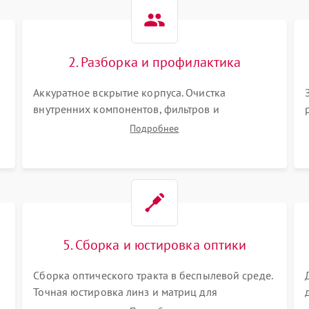
Не работает автоматическая
80 мин
1 год
коррекция трапеции (Keystone)
2. Разборка и профилактика
Проблемы с масштабированием
80 мин
1 год
изображения
Аккуратное вскрытие корпуса. Очистка
внутренних компонентов, фильтров и
вентиляторов от накопившейся пыли.
Подробнее
Визуальный осмотр блока питания, балласта
лампы и материнской платы на наличие
прогаров или вздутых элементов.
5. Сборка и юстировка оптики
Сборка оптического тракта в беспылевой среде.
Точная юстировка линз и матриц для
правильного сведения цветов и устранения