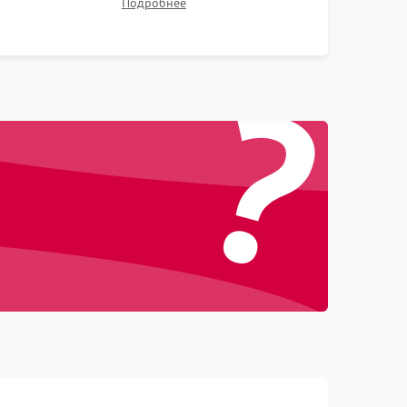
Подробнее
контрастности и цветопередачи на тестовых
таблицах. Проверка работы всех видеовходов и
?
кнопок управления.