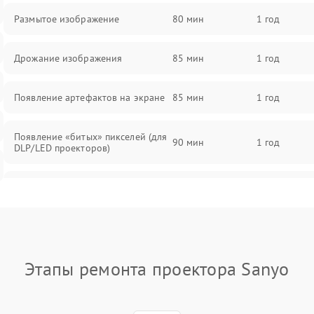
Размытое изображение
80 мин
1 год
Дрожание изображения
85 мин
1 год
Появление артефактов на экране
85 мин
1 год
Появление «битых» пикселей (для
90 мин
1 год
DLP/LED проекторов)
Залипание изображения (image
85 мин
1 год
retention)
Нестабильная яркость или
80 мин
1 год
контраст
Этапы ремонта проектора Sanyo
Неравномерная подсветка экрана
85 мин
1 год