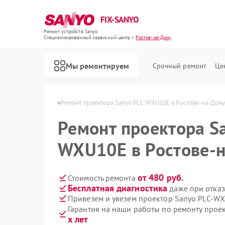
FIX-SANYO
Ремонт устройств Sanyo
Специализированный cервисный центр г.
Ростов-на-Дону
Мы ремонтируем
Срочный ремонт
Це
o в Ростове-на-Дону
Ремонт проектора Sanyo PLC-WXU10E в Ростове-на-Дону
Ремонт проектора S
WXU10E в Ростове-
Ремонт микроволновых печей Sanyo
Ремонт посудомоечных машин Sanyo
Ремонт стиральных машин Sanyo
от 480 руб.
Стоимость ремонта
Бесплатная диагностика
даже при отказ
Привезем и увезем проектор Sanyo PLC-W
Гарантия на наши работы по ремонту про
х лет