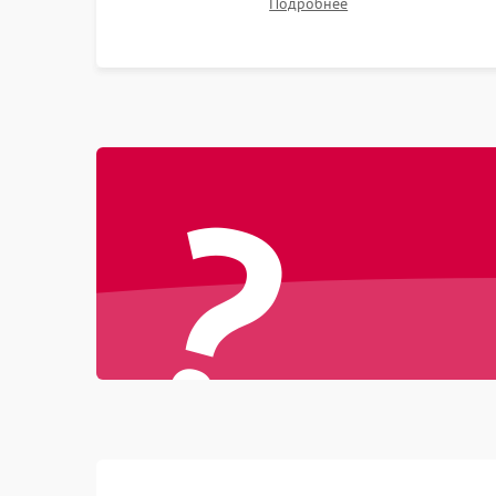
Подробнее
битых пикселях, установка нового цветового
колеса или восстановление сгоревших
поляризационных пленок.
?