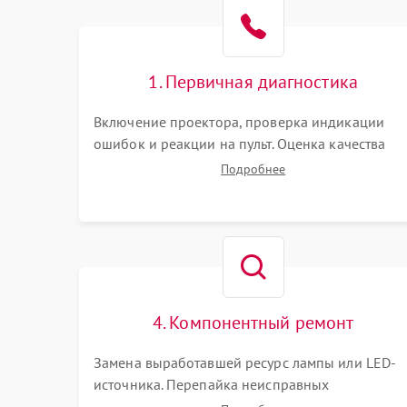
1. Первичная диагностика
Включение проектора, проверка индикации
ошибок и реакции на пульт. Оценка качества
проекции, яркости лампы, наличия артефактов
Подробнее
(точки, пятна). Проверка работы системы
охлаждения по уровню шума вентиляторов.
4. Компонентный ремонт
Замена выработавшей ресурс лампы или LED-
источника. Перепайка неисправных
компонентов на платах. Замена DMD-чипа при