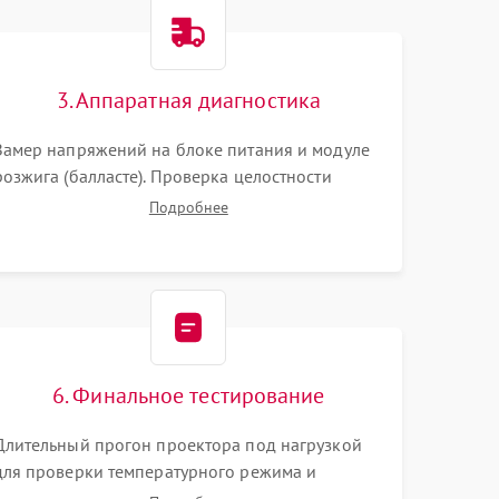
3000 ₽
Подробнее →
3. Аппаратная диагностика
3500 ₽
Подробнее →
Замер напряжений на блоке питания и модуле
розжига (балласте). Проверка целостности
цветового колеса (DLP) или поляризаторов (LCD).
Подробнее
Тестирование DMD-чипа, датчиков температуры
и оптопар с помощью мультиметра и
осциллографа.
6. Финальное тестирование
Длительный прогон проектора под нагрузкой
для проверки температурного режима и
отсутствия перегрева. Оценка фокуса,