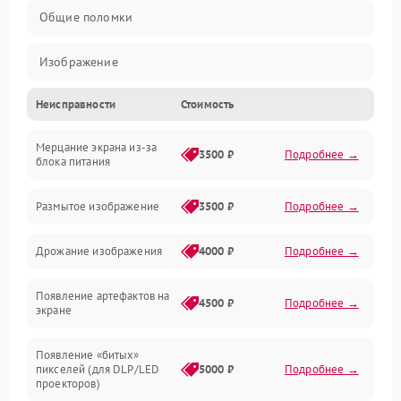
Общие поломки
Изображение
Неисправности
Стоимость
Лампа подсветки
Мерцание экрана из-за
Неисправность управления и интерфейсов
3500 ₽
Подробнее →
блока питания
Прочие неисправности
Размытое изображение
3500 ₽
Подробнее →
Режим работы
Дрожание изображения
4000 ₽
Подробнее →
Неисправность звука
Появление артефактов на
4500 ₽
Подробнее →
экране
Появление «битых»
пикселей (для DLP/LED
5000 ₽
Подробнее →
проекторов)