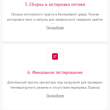
5. Сборка и юстировка оптики
Сборка оптического тракта в беспылевой среде. Точная
юстировка линз и матриц для правильного сведения цветов
и устранения размытия. Надежное подключение всех
Подробнее
шлейфов, установка датчиков и закрытие корпуса
устройства.
6. Финальное тестирование
Длительный прогон проектора под нагрузкой для проверки
температурного режима и отсутствия перегрева. Оценка
фокуса, контрастности и цветопередачи на тестовых
Подробнее
таблицах. Проверка работы всех видеовходов и кнопок
управления.