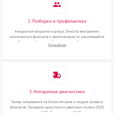
2. Разборка и профилактика
Аккуратное вскрытие корпуса. Очистка внутренних
компонентов, фильтров и вентиляторов от накопившейся
пыли. Визуальный осмотр блока питания, балласта лампы и
Подробнее
материнской платы на наличие прогаров или вздутых
элементов.
3. Аппаратная диагностика
Замер напряжений на блоке питания и модуле розжига
(балласте). Проверка целостности цветового колеса (DLP)
или поляризаторов (LCD). Тестирование DMD-чипа, датчиков