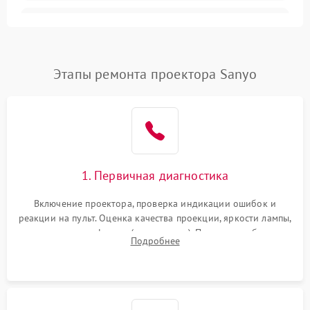
Залипание изображения
4500 ₽
Подробнее →
(image retention)
Нестабильная яркость или
Этапы ремонта проектора Sanyo
4000 ₽
Подробнее →
контраст
Неравномерная подсветка
4500 ₽
Подробнее →
экрана
Не работает
автоматическая коррекция
3000 ₽
Подробнее →
1. Первичная диагностика
трапеции (Keystone)
Включение проектора, проверка индикации ошибок и
Проблемы с
реакции на пульт. Оценка качества проекции, яркости лампы,
масштабированием
3500 ₽
Подробнее →
наличия артефактов (точки, пятна). Проверка работы
изображения
Подробнее
системы охлаждения по уровню шума вентиляторов.