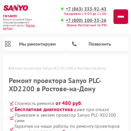
+7 (863) 333-92-43
Ежедневно с 9:00 до 21:00
FIX-SANYO
+7 (800) 100-33-26
Ремонт устройств Sanyo
Специализированный
Звонок бесплатный по РФ
cервисный центр г.
Ростов-
на-Дону
Мы ремонтируем
Позвонить
-Дону
Ремонт проектора Sanyo PLC-XD2200 в Ростове-на-Дону
Ремонт проектора Sanyo PLC-
XD2200 в Ростове-на-Дону
Ремонт микроволновых печей Sanyo
Ремонт стиральных машин Sanyo
Ремонт посудомоечных машин Sanyo
от 480 руб.
Стоимость ремонта
Бесплатная диагностика
даже при отказе
Привезем и увезем проектор Sanyo PLC-XD2200
сами
Гарантия на наши работы по ремонту проекторов