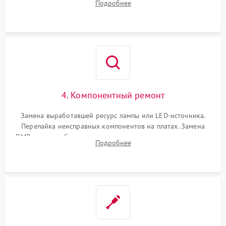
Подробнее
температуры и оптопар с помощью мультиметра и
осциллографа.
4. Компонентный ремонт
Замена выработавшей ресурс лампы или LED-источника.
Перепайка неисправных компонентов на платах. Замена
DMD-чипа при битых пикселях, установка нового цветового
Подробнее
колеса или восстановление сгоревших поляризационных
пленок.