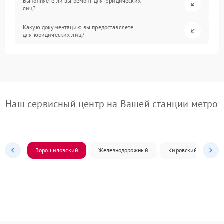
Выполняете ли вы ремонт для юридических
лиц?
Какую документацию вы предоставляете
для юридических лиц?
Наш сервисный центр на Вашей станции метро
Ворошиловский
Железнодорожный
Кировский
Л