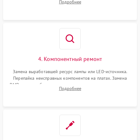
Подробнее
температуры и оптопар с помощью мультиметра и
осциллографа.
4. Компонентный ремонт
Замена выработавшей ресурс лампы или LED-источника.
Перепайка неисправных компонентов на платах. Замена
DMD-чипа при битых пикселях, установка нового цветового
Подробнее
колеса или восстановление сгоревших поляризационных
пленок.