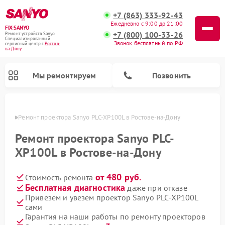
+7 (863) 333-92-43
Ежедневно с 9:00 до 21:00
FIX-SANYO
+7 (800) 100-33-26
Ремонт устройств Sanyo
Специализированный
Звонок бесплатный по РФ
cервисный центр г.
Ростов-
на-Дону
Мы ремонтируем
Позвонить
-Дону
Ремонт проектора Sanyo PLC-XP100L в Ростове-на-Дону
Ремонт проектора Sanyo PLC-
XP100L в Ростове-на-Дону
Ремонт микроволновых печей Sanyo
Ремонт стиральных машин Sanyo
Ремонт посудомоечных машин Sanyo
от 480 руб.
Стоимость ремонта
Бесплатная диагностика
даже при отказе
Привезем и увезем проектор Sanyo PLC-XP100L
сами
Гарантия на наши работы по ремонту проекторов