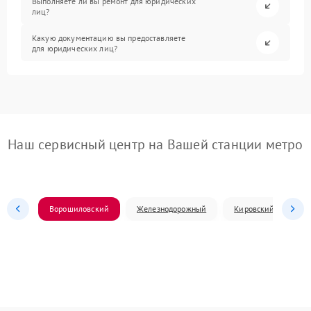
Выполняете ли вы ремонт для юридических
лиц?
Какую документацию вы предоставляете
для юридических лиц?
Наш сервисный центр на Вашей станции метро
Ворошиловский
Железнодорожный
Кировский
Л