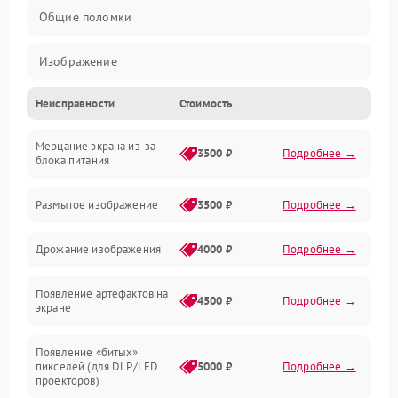
Общие поломки
Изображение
Неисправности
Стоимость
Лампа подсветки
Мерцание экрана из-за
Неисправность управления и интерфейсов
3500 ₽
Подробнее →
блока питания
Прочие неисправности
Размытое изображение
3500 ₽
Подробнее →
Режим работы
Дрожание изображения
4000 ₽
Подробнее →
Неисправность звука
Появление артефактов на
4500 ₽
Подробнее →
экране
Появление «битых»
пикселей (для DLP/LED
5000 ₽
Подробнее →
проекторов)