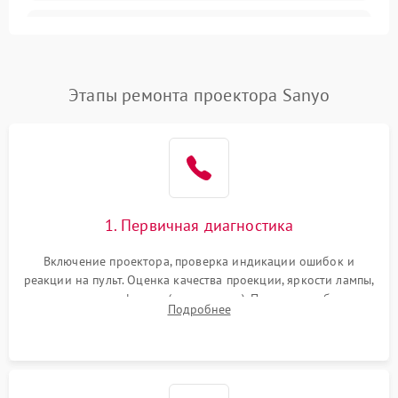
Залипание изображения
4500 ₽
Подробнее →
(image retention)
Нестабильная яркость или
Этапы ремонта проектора Sanyo
4000 ₽
Подробнее →
контраст
Неравномерная подсветка
4500 ₽
Подробнее →
экрана
Не работает
автоматическая коррекция
3000 ₽
Подробнее →
1. Первичная диагностика
трапеции (Keystone)
Включение проектора, проверка индикации ошибок и
Проблемы с
реакции на пульт. Оценка качества проекции, яркости лампы,
масштабированием
3500 ₽
Подробнее →
наличия артефактов (точки, пятна). Проверка работы
изображения
Подробнее
системы охлаждения по уровню шума вентиляторов.