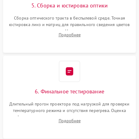
5. Сборка и юстировка оптики
Сборка оптического тракта в беспылевой среде. Точная
юстировка линз и матриц для правильного сведения цветов
и устранения размытия. Надежное подключение всех
Подробнее
шлейфов, установка датчиков и закрытие корпуса
устройства.
6. Финальное тестирование
Длительный прогон проектора под нагрузкой для проверки
температурного режима и отсутствия перегрева. Оценка
фокуса, контрастности и цветопередачи на тестовых
Подробнее
таблицах. Проверка работы всех видеовходов и кнопок
управления.