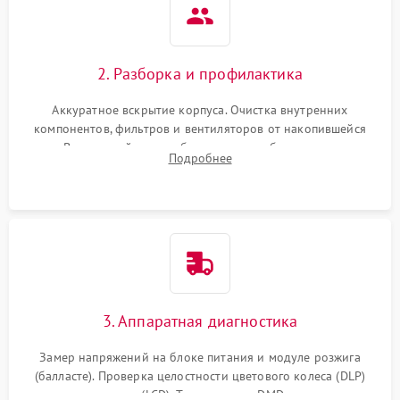
2. Разборка и профилактика
Аккуратное вскрытие корпуса. Очистка внутренних
компонентов, фильтров и вентиляторов от накопившейся
пыли. Визуальный осмотр блока питания, балласта лампы и
Подробнее
материнской платы на наличие прогаров или вздутых
элементов.
3. Аппаратная диагностика
Замер напряжений на блоке питания и модуле розжига
(балласте). Проверка целостности цветового колеса (DLP)
или поляризаторов (LCD). Тестирование DMD-чипа, датчиков