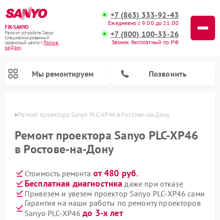
+7 (863) 333-92-43
Ежедневно с 9:00 до 21:00
FIX-SANYO
+7 (800) 100-33-26
Ремонт устройств Sanyo
Специализированный
Звонок бесплатный по РФ
cервисный центр г.
Ростов-
на-Дону
Мы ремонтируем
Позвонить
-Дону
Ремонт проектора Sanyo PLC-XP46 в Ростове-на-Дону
Ремонт проектора Sanyo PLC-XP46
в Ростове-на-Дону
Ремонт микроволновых печей Sanyo
Ремонт стиральных машин Sanyo
Ремонт посудомоечных машин Sanyo
от 480 руб.
Стоимость ремонта
Бесплатная диагностика
даже при отказе
Привезем и увезем проектор Sanyo PLC-XP46 сами
Гарантия на наши работы по ремонту проекторов
до 3-х лет
Sanyo PLC-XP46