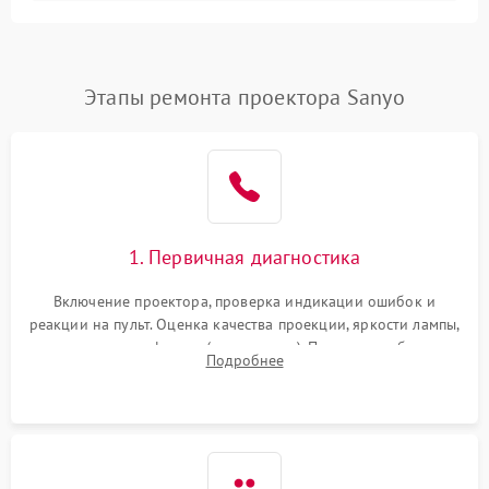
Залипание изображения
4500 ₽
Подробнее →
(image retention)
Нестабильная яркость или
Этапы ремонта проектора Sanyo
4000 ₽
Подробнее →
контраст
Неравномерная подсветка
4500 ₽
Подробнее →
экрана
Не работает
автоматическая коррекция
3000 ₽
Подробнее →
1. Первичная диагностика
трапеции (Keystone)
Включение проектора, проверка индикации ошибок и
Проблемы с
реакции на пульт. Оценка качества проекции, яркости лампы,
масштабированием
3500 ₽
Подробнее →
наличия артефактов (точки, пятна). Проверка работы
изображения
Подробнее
системы охлаждения по уровню шума вентиляторов.