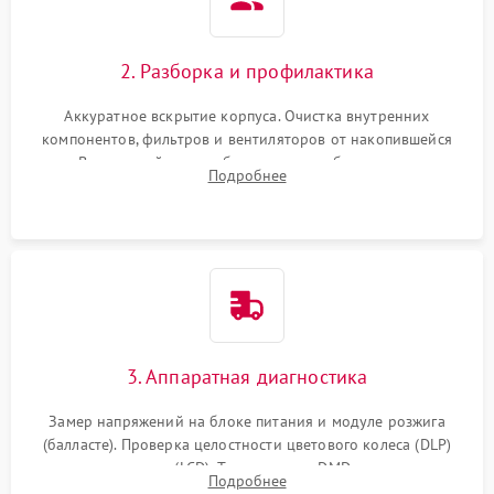
2. Разборка и профилактика
Аккуратное вскрытие корпуса. Очистка внутренних
компонентов, фильтров и вентиляторов от накопившейся
пыли. Визуальный осмотр блока питания, балласта лампы и
Подробнее
материнской платы на наличие прогаров или вздутых
элементов.
3. Аппаратная диагностика
Замер напряжений на блоке питания и модуле розжига
(балласте). Проверка целостности цветового колеса (DLP)
или поляризаторов (LCD). Тестирование DMD-чипа, датчиков
Подробнее
температуры и оптопар с помощью мультиметра и