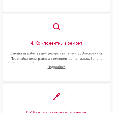
осциллографа.
4. Компонентный ремонт
Замена выработавшей ресурс лампы или LED-источника.
Перепайка неисправных компонентов на платах. Замена
DMD-чипа при битых пикселях, установка нового цветового
Подробнее
колеса или восстановление сгоревших поляризационных
пленок.
5. Сборка и юстировка оптики