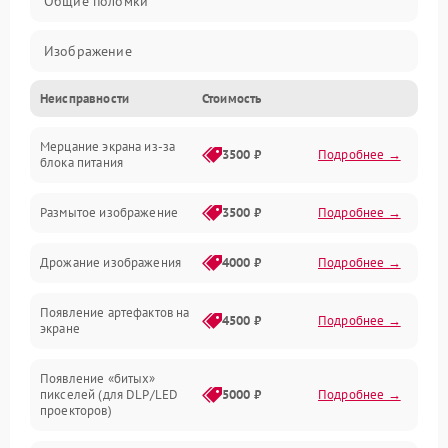
Общие поломки
Изображение
Неисправности
Стоимость
Лампа подсветки
Мерцание экрана из-за
Неисправность управления и интерфейсов
3500 ₽
Подробнее →
блока питания
Прочие неисправности
Размытое изображение
3500 ₽
Подробнее →
Режим работы
Дрожание изображения
4000 ₽
Подробнее →
Неисправность звука
Появление артефактов на
4500 ₽
Подробнее →
экране
Появление «битых»
пикселей (для DLP/LED
5000 ₽
Подробнее →
проекторов)