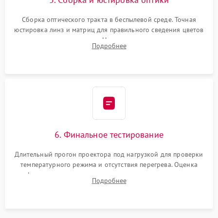
Сборка оптического тракта в беспылевой среде. Точная
юстировка линз и матриц для правильного сведения цветов
и устранения размытия. Надежное подключение всех
Подробнее
шлейфов, установка датчиков и закрытие корпуса
устройства.
6. Финальное тестирование
Длительный прогон проектора под нагрузкой для проверки
температурного режима и отсутствия перегрева. Оценка
фокуса, контрастности и цветопередачи на тестовых
Подробнее
таблицах. Проверка работы всех видеовходов и кнопок
управления.