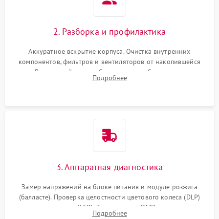
2. Разборка и профилактика
Аккуратное вскрытие корпуса. Очистка внутренних
компонентов, фильтров и вентиляторов от накопившейся
пыли. Визуальный осмотр блока питания, балласта лампы и
Подробнее
материнской платы на наличие прогаров или вздутых
элементов.
3. Аппаратная диагностика
Замер напряжений на блоке питания и модуле розжига
(балласте). Проверка целостности цветового колеса (DLP)
или поляризаторов (LCD). Тестирование DMD-чипа, датчиков
Подробнее
температуры и оптопар с помощью мультиметра и