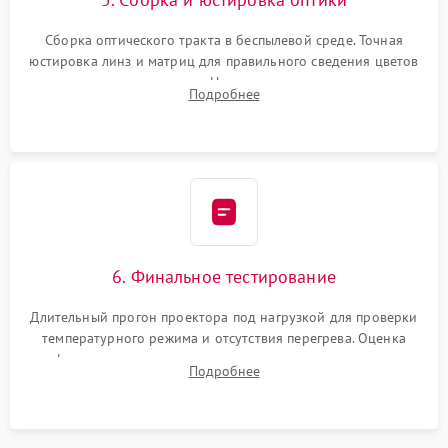
Сборка оптического тракта в беспылевой среде. Точная
юстировка линз и матриц для правильного сведения цветов
и устранения размытия. Надежное подключение всех
Подробнее
шлейфов, установка датчиков и закрытие корпуса
устройства.
6. Финальное тестирование
Длительный прогон проектора под нагрузкой для проверки
температурного режима и отсутствия перегрева. Оценка
фокуса, контрастности и цветопередачи на тестовых
Подробнее
таблицах. Проверка работы всех видеовходов и кнопок
управления.