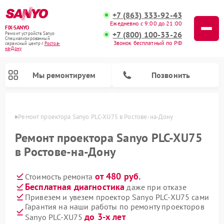
+7 (863) 333-92-43
Ежедневно с 9:00 до 21:00
FIX-SANYO
+7 (800) 100-33-26
Ремонт устройств Sanyo
Специализированный
Звонок бесплатный по РФ
cервисный центр г.
Ростов-
на-Дону
Мы ремонтируем
Позвонить
-Дону
Ремонт проектора Sanyo PLC-XU75 в Ростове-на-Дону
Ремонт проектора Sanyo PLC-XU75
в Ростове-на-Дону
Ремонт микроволновых печей Sanyo
Ремонт стиральных машин Sanyo
Ремонт посудомоечных машин Sanyo
от 480 руб.
Стоимость ремонта
Бесплатная диагностика
даже при отказе
Привезем и увезем проектор Sanyo PLC-XU75 сами
Гарантия на наши работы по ремонту проекторов
до 3-х лет
Sanyo PLC-XU75