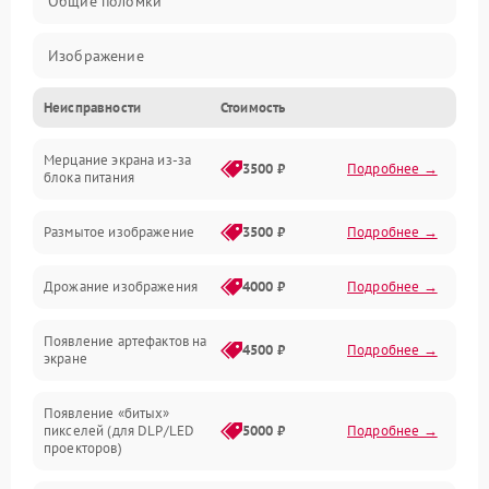
Общие поломки
Изображение
Неисправности
Стоимость
Лампа подсветки
Мерцание экрана из-за
Неисправность управления и интерфейсов
3500 ₽
Подробнее →
блока питания
Прочие неисправности
Размытое изображение
3500 ₽
Подробнее →
Режим работы
Дрожание изображения
4000 ₽
Подробнее →
Неисправность звука
Появление артефактов на
4500 ₽
Подробнее →
экране
Появление «битых»
пикселей (для DLP/LED
5000 ₽
Подробнее →
проекторов)