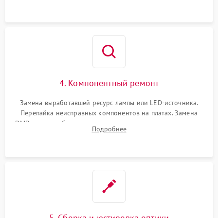
осциллографа.
4. Компонентный ремонт
Замена выработавшей ресурс лампы или LED-источника.
Перепайка неисправных компонентов на платах. Замена
DMD-чипа при битых пикселях, установка нового цветового
Подробнее
колеса или восстановление сгоревших поляризационных
пленок.
5. Сборка и юстировка оптики