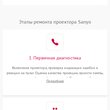
Залипание изображения
4500 ₽
Подробнее →
(image retention)
Нестабильная яркость или
Этапы ремонта проектора Sanyo
4000 ₽
Подробнее →
контраст
Неравномерная подсветка
4500 ₽
Подробнее →
экрана
Не работает
автоматическая коррекция
3000 ₽
Подробнее →
1. Первичная диагностика
трапеции (Keystone)
Включение проектора, проверка индикации ошибок и
Проблемы с
реакции на пульт. Оценка качества проекции, яркости лампы,
масштабированием
3500 ₽
Подробнее →
наличия артефактов (точки, пятна). Проверка работы
изображения
Подробнее
системы охлаждения по уровню шума вентиляторов.