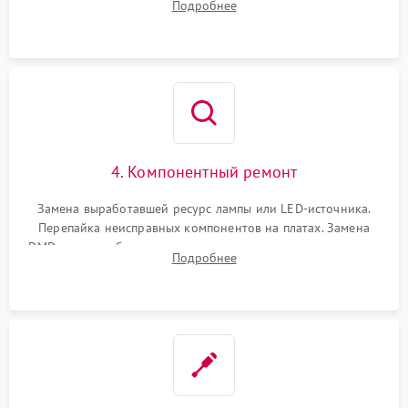
Подробнее
температуры и оптопар с помощью мультиметра и
осциллографа.
4. Компонентный ремонт
Замена выработавшей ресурс лампы или LED-источника.
Перепайка неисправных компонентов на платах. Замена
DMD-чипа при битых пикселях, установка нового цветового
Подробнее
колеса или восстановление сгоревших поляризационных
пленок.