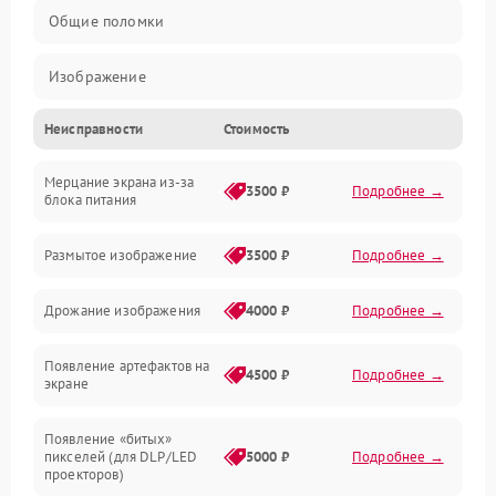
Общие поломки
Изображение
Неисправности
Стоимость
Лампа подсветки
Мерцание экрана из-за
Неисправность управления и интерфейсов
3500 ₽
Подробнее →
блока питания
Прочие неисправности
Размытое изображение
3500 ₽
Подробнее →
Режим работы
Дрожание изображения
4000 ₽
Подробнее →
Неисправность звука
Появление артефактов на
4500 ₽
Подробнее →
экране
Появление «битых»
пикселей (для DLP/LED
5000 ₽
Подробнее →
проекторов)