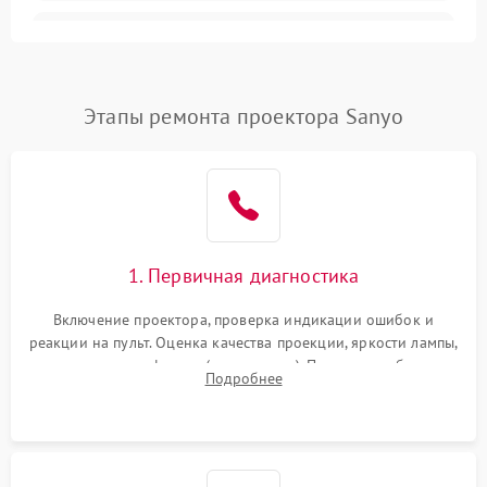
Залипание изображения
4500 ₽
Подробнее →
(image retention)
Нестабильная яркость или
Этапы ремонта проектора Sanyo
4000 ₽
Подробнее →
контраст
Неравномерная подсветка
4500 ₽
Подробнее →
экрана
Не работает
автоматическая коррекция
3000 ₽
Подробнее →
1. Первичная диагностика
трапеции (Keystone)
Включение проектора, проверка индикации ошибок и
Проблемы с
реакции на пульт. Оценка качества проекции, яркости лампы,
масштабированием
3500 ₽
Подробнее →
наличия артефактов (точки, пятна). Проверка работы
изображения
Подробнее
системы охлаждения по уровню шума вентиляторов.