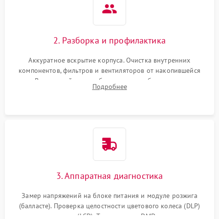
2. Разборка и профилактика
Аккуратное вскрытие корпуса. Очистка внутренних
компонентов, фильтров и вентиляторов от накопившейся
пыли. Визуальный осмотр блока питания, балласта лампы и
Подробнее
материнской платы на наличие прогаров или вздутых
элементов.
3. Аппаратная диагностика
Замер напряжений на блоке питания и модуле розжига
(балласте). Проверка целостности цветового колеса (DLP)
или поляризаторов (LCD). Тестирование DMD-чипа, датчиков