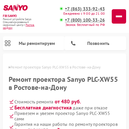
+7 (863) 333-92-43
Ежедневно с 9:00 до 21:00
FIX-SANYO
+7 (800) 100-33-26
Ремонт устройств Sanyo
Специализированный
Звонок бесплатный по РФ
cервисный центр г.
Ростов-
на-Дону
Мы ремонтируем
Позвонить
-Дону
Ремонт проектора Sanyo PLC-XW55 в Ростове-на-Дону
Ремонт проектора Sanyo PLC-XW55
в Ростове-на-Дону
Ремонт микроволновых печей Sanyo
Ремонт стиральных машин Sanyo
Ремонт посудомоечных машин Sanyo
от 480 руб.
Стоимость ремонта
Бесплатная диагностика
даже при отказе
Привезем и увезем проектор Sanyo PLC-XW55
сами
Гарантия на наши работы по ремонту проекторов