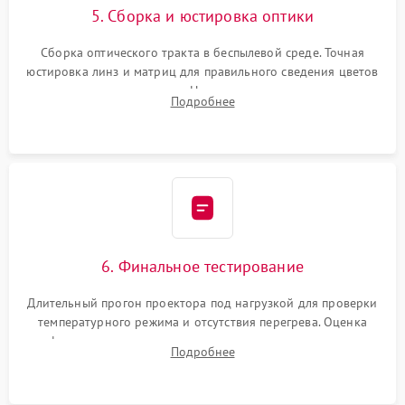
5. Сборка и юстировка оптики
Сборка оптического тракта в беспылевой среде. Точная
юстировка линз и матриц для правильного сведения цветов
и устранения размытия. Надежное подключение всех
Подробнее
шлейфов, установка датчиков и закрытие корпуса
устройства.
6. Финальное тестирование
Длительный прогон проектора под нагрузкой для проверки
температурного режима и отсутствия перегрева. Оценка
фокуса, контрастности и цветопередачи на тестовых
Подробнее
таблицах. Проверка работы всех видеовходов и кнопок
управления.