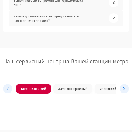
Выполняете ли вы ремонт для юридических
лиц?
Какую документацию вы предоставляете
для юридических лиц?
Наш сервисный центр на Вашей станции метро
Ворошиловский
Железнодорожный
Кировский
Л