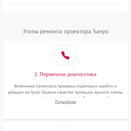
Залипание изображения
4500 ₽
Подробнее →
(image retention)
Нестабильная яркость или
Этапы ремонта проектора Sanyo
4000 ₽
Подробнее →
контраст
Неравномерная подсветка
4500 ₽
Подробнее →
экрана
Не работает
автоматическая коррекция
3000 ₽
Подробнее →
1. Первичная диагностика
трапеции (Keystone)
Включение проектора, проверка индикации ошибок и
Проблемы с
реакции на пульт. Оценка качества проекции, яркости лампы,
масштабированием
3500 ₽
Подробнее →
наличия артефактов (точки, пятна). Проверка работы
изображения
Подробнее
системы охлаждения по уровню шума вентиляторов.