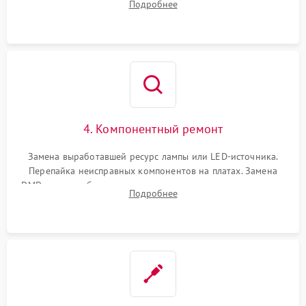
Подробнее
температуры и оптопар с помощью мультиметра и
осциллографа.
4. Компонентный ремонт
Замена выработавшей ресурс лампы или LED-источника.
Перепайка неисправных компонентов на платах. Замена
DMD-чипа при битых пикселях, установка нового цветового
Подробнее
колеса или восстановление сгоревших поляризационных
пленок.