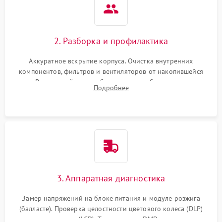
2. Разборка и профилактика
Аккуратное вскрытие корпуса. Очистка внутренних
компонентов, фильтров и вентиляторов от накопившейся
пыли. Визуальный осмотр блока питания, балласта лампы и
Подробнее
материнской платы на наличие прогаров или вздутых
элементов.
3. Аппаратная диагностика
Замер напряжений на блоке питания и модуле розжига
(балласте). Проверка целостности цветового колеса (DLP)
или поляризаторов (LCD). Тестирование DMD-чипа, датчиков