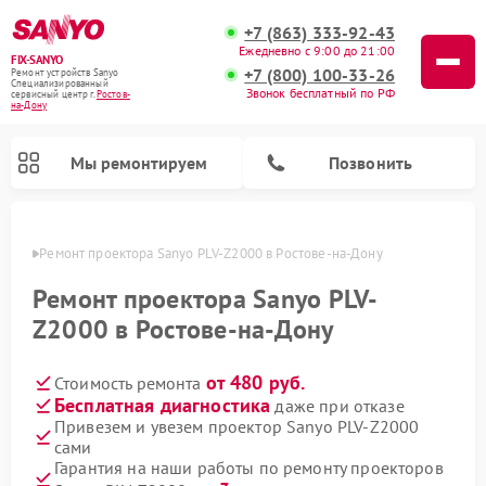
+7 (863) 333-92-43
Ежедневно с 9:00 до 21:00
FIX-SANYO
+7 (800) 100-33-26
Ремонт устройств Sanyo
Специализированный
Звонок бесплатный по РФ
cервисный центр г.
Ростов-
на-Дону
Мы ремонтируем
Позвонить
-Дону
Ремонт проектора Sanyo PLV-Z2000 в Ростове-на-Дону
Ремонт проектора Sanyo PLV-
Z2000 в Ростове-на-Дону
Ремонт микроволновых печей Sanyo
Ремонт стиральных машин Sanyo
Ремонт посудомоечных машин Sanyo
от 480 руб.
Стоимость ремонта
Бесплатная диагностика
даже при отказе
Привезем и увезем проектор Sanyo PLV-Z2000
сами
Гарантия на наши работы по ремонту проекторов