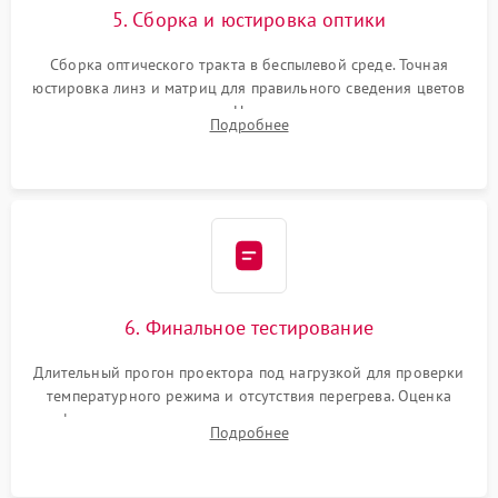
5. Сборка и юстировка оптики
Сборка оптического тракта в беспылевой среде. Точная
юстировка линз и матриц для правильного сведения цветов
и устранения размытия. Надежное подключение всех
Подробнее
шлейфов, установка датчиков и закрытие корпуса
устройства.
6. Финальное тестирование
Длительный прогон проектора под нагрузкой для проверки
температурного режима и отсутствия перегрева. Оценка
фокуса, контрастности и цветопередачи на тестовых
Подробнее
таблицах. Проверка работы всех видеовходов и кнопок
управления.