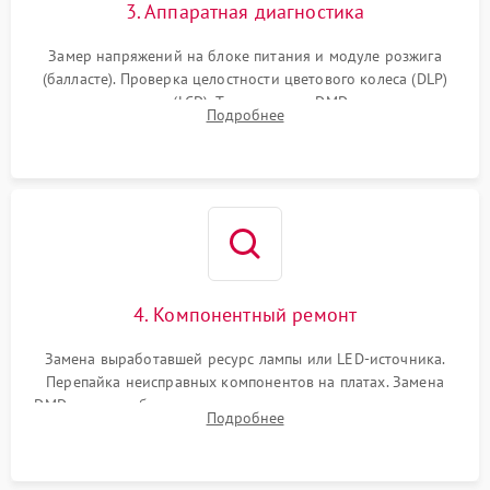
3. Аппаратная диагностика
Замер напряжений на блоке питания и модуле розжига
(балласте). Проверка целостности цветового колеса (DLP)
или поляризаторов (LCD). Тестирование DMD-чипа, датчиков
Подробнее
температуры и оптопар с помощью мультиметра и
осциллографа.
4. Компонентный ремонт
Замена выработавшей ресурс лампы или LED-источника.
Перепайка неисправных компонентов на платах. Замена
DMD-чипа при битых пикселях, установка нового цветового
Подробнее
колеса или восстановление сгоревших поляризационных
пленок.