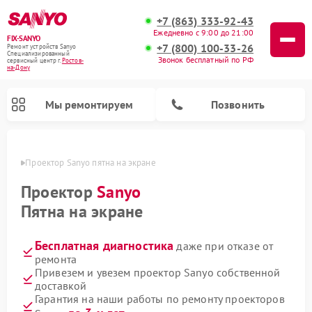
+7 (863) 333-92-43
Ежедневно с 9:00 до 21:00
FIX-SANYO
+7 (800) 100-33-26
Ремонт устройств Sanyo
Специализированный
Звонок бесплатный по РФ
cервисный центр г.
Ростов-
на-Дону
Мы ремонтируем
Позвонить
-Дону
Проектор Sanyo пятна на экране
Проектор
Sanyo
Пятна на экране
Ремонт микроволновых печей Sanyo
Ремонт стиральных машин Sanyo
Ремонт посудомоечных машин Sanyo
Бесплатная диагностика
даже при отказе от
ремонта
Привезем и увезем проектор Sanyo собственной
доставкой
Гарантия на наши работы по ремонту проекторов