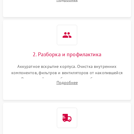
системы охлаждения по уровню шума вентиляторов.
2. Разборка и профилактика
Аккуратное вскрытие корпуса. Очистка внутренних
компонентов, фильтров и вентиляторов от накопившейся
пыли. Визуальный осмотр блока питания, балласта лампы и
Подробнее
материнской платы на наличие прогаров или вздутых
элементов.