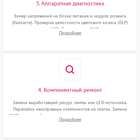
3. Аппаратная диагностика
Замер напряжений на блоке питания и модуле розжига
(балласте). Проверка целостности цветового колеса (DLP)
или поляризаторов (LCD). Тестирование DMD-чипа, датчиков
Подробнее
температуры и оптопар с помощью мультиметра и
осциллографа.
4. Компонентный ремонт
Замена выработавшей ресурс лампы или LED-источника.
Перепайка неисправных компонентов на платах. Замена
DMD-чипа при битых пикселях, установка нового цветового
Подробнее
колеса или восстановление сгоревших поляризационных
пленок.