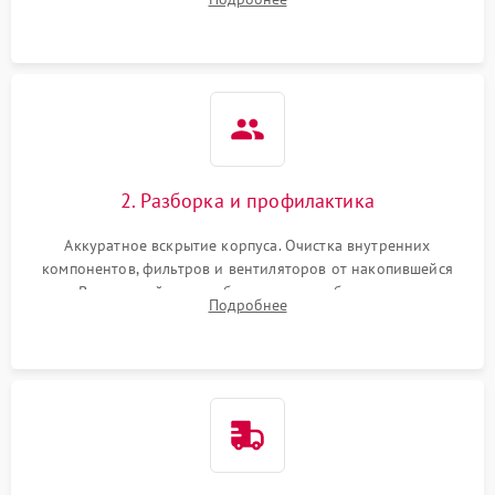
системы охлаждения по уровню шума вентиляторов.
2. Разборка и профилактика
Аккуратное вскрытие корпуса. Очистка внутренних
компонентов, фильтров и вентиляторов от накопившейся
пыли. Визуальный осмотр блока питания, балласта лампы и
Подробнее
материнской платы на наличие прогаров или вздутых
элементов.