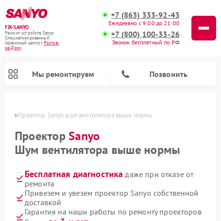
+7 (863) 333-92-43
Ежедневно с 9:00 до 21:00
FIX-SANYO
+7 (800) 100-33-26
Ремонт устройств Sanyo
Специализированный
Звонок бесплатный по РФ
cервисный центр г.
Ростов-
на-Дону
Мы ремонтируем
Позвонить
-Дону
Проектор Sanyo шум вентилятора выше нормы
Проектор
Sanyo
Шум вентилятора выше нормы
Ремонт микроволновых печей Sanyo
Ремонт стиральных машин Sanyo
Ремонт посудомоечных машин Sanyo
Бесплатная диагностика
даже при отказе от
ремонта
Привезем и увезем проектор Sanyo собственной
доставкой
Гарантия на наши работы по ремонту проекторов