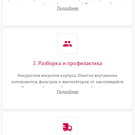
наличия артефактов (точки, пятна). Проверка работы
Подробнее
системы охлаждения по уровню шума вентиляторов.
2. Разборка и профилактика
Аккуратное вскрытие корпуса. Очистка внутренних
компонентов, фильтров и вентиляторов от накопившейся
пыли. Визуальный осмотр блока питания, балласта лампы и
Подробнее
материнской платы на наличие прогаров или вздутых
элементов.