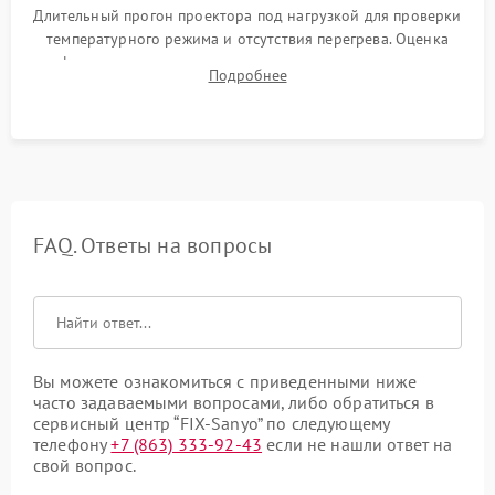
Длительный прогон проектора под нагрузкой для проверки
температурного режима и отсутствия перегрева. Оценка
фокуса, контрастности и цветопередачи на тестовых
Подробнее
таблицах. Проверка работы всех видеовходов и кнопок
управления.
FAQ. Ответы на вопросы
Вы можете ознакомиться с приведенными ниже
часто задаваемыми вопросами, либо обратиться в
сервисный центр “FIX-Sanyo” по следующему
телефону
+7 (863) 333-92-43
если не нашли ответ на
свой вопрос.