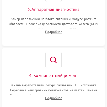
3. Аппаратная диагностика
Замер напряжений на блоке питания и модуле розжига
(балласте). Проверка целостности цветового колеса (DLP)
или поляризаторов (LCD). Тестирование DMD-чипа, датчиков
Подробнее
температуры и оптопар с помощью мультиметра и
осциллографа.
4. Компонентный ремонт
Замена выработавшей ресурс лампы или LED-источника.
Перепайка неисправных компонентов на платах. Замена
DMD-чипа при битых пикселях, установка нового цветового
Подробнее
колеса или восстановление сгоревших поляризационных
пленок.