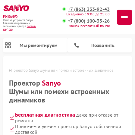
+7 (863) 333-92-43
Ежедневно с 9:00 до 21:00
FIX-SANYO
+7 (800) 100-33-26
Ремонт устройств Sanyo
Специализированный
Звонок бесплатный по РФ
cервисный центр г.
Ростов-
на-Дону
Мы ремонтируем
Позвонить
-Дону
Проектор Sanyo шумы или помехи встроенных динамиков
Проектор
Sanyo
Шумы или помехи встроенных
Ремонт микроволновых печей Sanyo
Ремонт стиральных машин Sanyo
Ремонт посудомоечных машин Sanyo
динамиков
Бесплатная диагностика
даже при отказе от
ремонта
Привезем и увезем проектор Sanyo собственной
доставкой