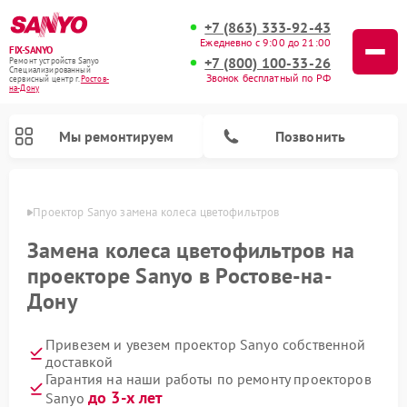
+7 (863) 333-92-43
Ежедневно с 9:00 до 21:00
FIX-SANYO
+7 (800) 100-33-26
Ремонт устройств Sanyo
Специализированный
Звонок бесплатный по РФ
cервисный центр г.
Ростов-
на-Дону
Мы ремонтируем
Позвонить
-Дону
Проектор Sanyo замена колеса цветофильтров
Замена колеса цветофильтров на
проекторе Sanyo в Ростове-на-
Ремонт микроволновых печей Sanyo
Ремонт стиральных машин Sanyo
Ремонт посудомоечных машин Sanyo
Дону
Привезем и увезем проектор Sanyo собственной
доставкой
Гарантия на наши работы по ремонту проекторов
до 3-х лет
Sanyo