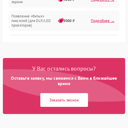
экране
Появление «битых»
пикселей (для DLP/LED
5000 ₽
Подробнее →
проекторов)
Залипание изображения
4500 ₽
Подробнее →
(image retention)
Нестабильная яркость или
4000 ₽
Подробнее →
контраст
У Вас остались вопросы?
Неравномерная подсветка
Оставьте заявку, мы свяжемся с Вами в ближайшее
4500 ₽
Подробнее →
экрана
время
Не работает
Заказать звонок
автоматическая коррекция
3000 ₽
Подробнее →
трапеции (Keystone)
Проблемы с
масштабированием
3500 ₽
Подробнее →