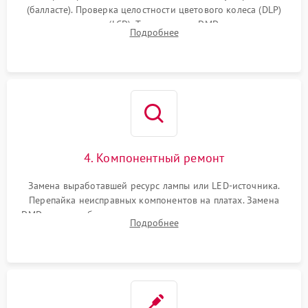
(балласте). Проверка целостности цветового колеса (DLP)
или поляризаторов (LCD). Тестирование DMD-чипа, датчиков
Подробнее
температуры и оптопар с помощью мультиметра и
осциллографа.
4. Компонентный ремонт
Замена выработавшей ресурс лампы или LED-источника.
Перепайка неисправных компонентов на платах. Замена
DMD-чипа при битых пикселях, установка нового цветового
Подробнее
колеса или восстановление сгоревших поляризационных
пленок.