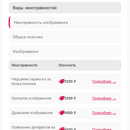
Виды неисправностей
Неисправность изображения
Общие поломки
Изображение
Неисправности
Стоимость
Лампа подсветки
Мерцание экрана из-за
Неисправность управления и интерфейсов
3500 ₽
Подробнее →
блока питания
Прочие неисправности
Размытое изображение
3500 ₽
Подробнее →
Режим работы
Дрожание изображения
4000 ₽
Подробнее →
Неисправность звука
Появление артефактов на
4500 ₽
Подробнее →