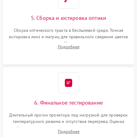
5. Сборка и юстировка оптики
Сборка оптического тракта в беспылевой среде. Точная
юстировка линз и матриц для правильного сведения цветов
и устранения размытия. Надежное подключение всех
Подробнее
шлейфов, установка датчиков и закрытие корпуса
устройства.
6. Финальное тестирование
Длительный прогон проектора под нагрузкой для проверки
температурного режима и отсутствия перегрева. Оценка
фокуса, контрастности и цветопередачи на тестовых
Подробнее
таблицах. Проверка работы всех видеовходов и кнопок