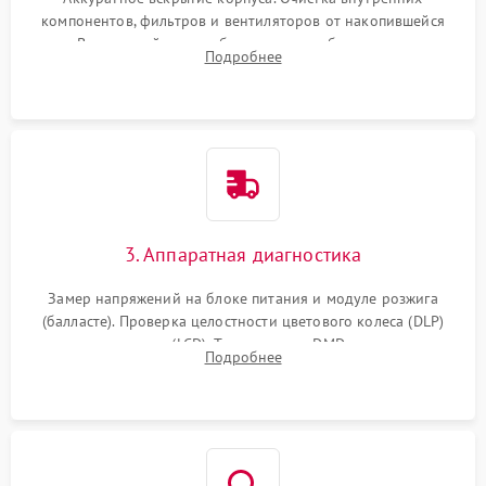
компонентов, фильтров и вентиляторов от накопившейся
пыли. Визуальный осмотр блока питания, балласта лампы и
Подробнее
материнской платы на наличие прогаров или вздутых
элементов.
3. Аппаратная диагностика
Замер напряжений на блоке питания и модуле розжига
(балласте). Проверка целостности цветового колеса (DLP)
или поляризаторов (LCD). Тестирование DMD-чипа, датчиков
Подробнее
температуры и оптопар с помощью мультиметра и
осциллографа.