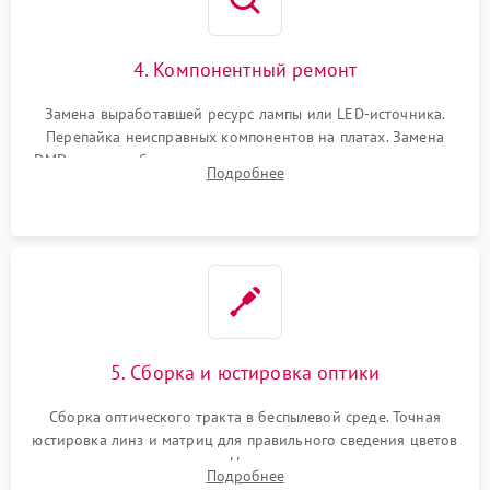
4. Компонентный ремонт
Замена выработавшей ресурс лампы или LED-источника.
Перепайка неисправных компонентов на платах. Замена
DMD-чипа при битых пикселях, установка нового цветового
Подробнее
колеса или восстановление сгоревших поляризационных
пленок.
5. Сборка и юстировка оптики
Сборка оптического тракта в беспылевой среде. Точная
юстировка линз и матриц для правильного сведения цветов
и устранения размытия. Надежное подключение всех
Подробнее
шлейфов, установка датчиков и закрытие корпуса