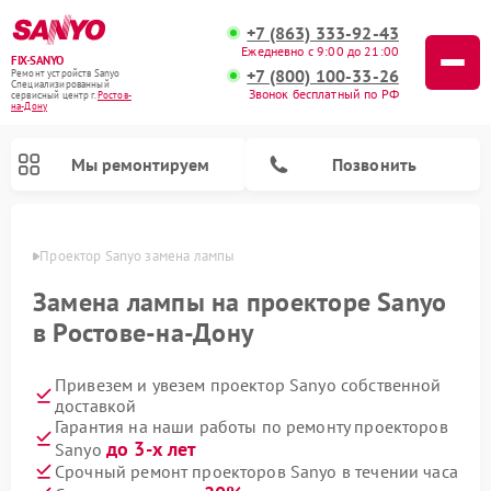
+7 (863) 333-92-43
Ежедневно с 9:00 до 21:00
FIX-SANYO
+7 (800) 100-33-26
Ремонт устройств Sanyo
Специализированный
Звонок бесплатный по РФ
cервисный центр г.
Ростов-
на-Дону
Мы ремонтируем
Позвонить
-Дону
Проектор Sanyo замена лампы
Замена лампы на проекторе Sanyo
в Ростове-на-Дону
Ремонт микроволновых печей Sanyo
Ремонт стиральных машин Sanyo
Ремонт посудомоечных машин Sanyo
Привезем и увезем проектор Sanyo собственной
доставкой
Гарантия на наши работы по ремонту проекторов
до 3-х лет
Sanyo
Срочный ремонт проекторов Sanyo в течении часа