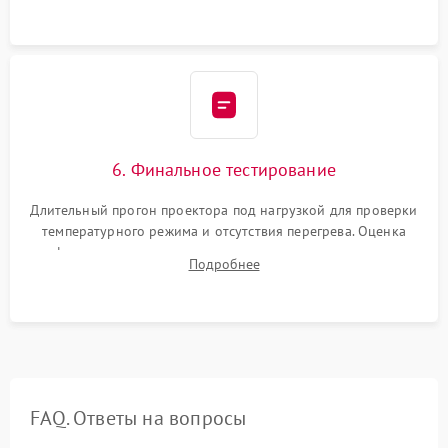
устройства.
6. Финальное тестирование
Длительный прогон проектора под нагрузкой для проверки
температурного режима и отсутствия перегрева. Оценка
фокуса, контрастности и цветопередачи на тестовых
Подробнее
таблицах. Проверка работы всех видеовходов и кнопок
управления.
FAQ. Ответы на вопросы