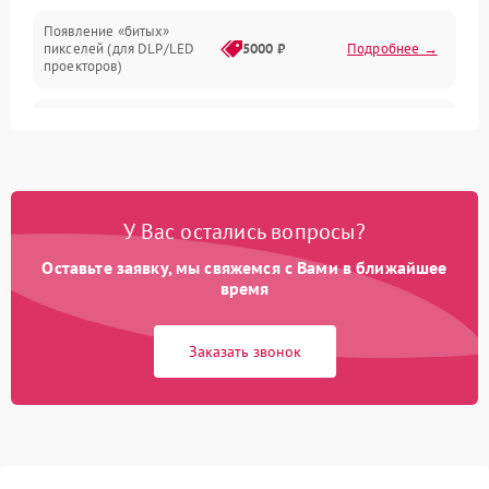
Появление «битых»
пикселей (для DLP/LED
5000 ₽
Подробнее →
проекторов)
Залипание изображения
4500 ₽
Подробнее →
(image retention)
Нестабильная яркость или
4000 ₽
Подробнее →
контраст
У Вас остались вопросы?
Неравномерная подсветка
Оставьте заявку, мы свяжемся с Вами в ближайшее
4500 ₽
Подробнее →
экрана
время
Не работает
Заказать звонок
автоматическая коррекция
3000 ₽
Подробнее →
трапеции (Keystone)
Проблемы с
масштабированием
3500 ₽
Подробнее →
изображения