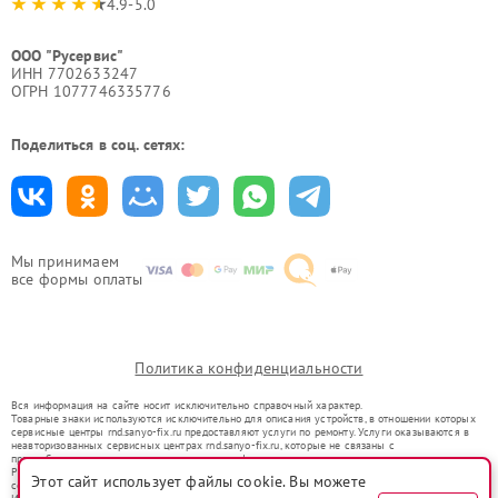
4.9-5.0
ООО "Русервис"
ИНН 7702633247
ОГРН 1077746335776
Поделиться в соц. сетях:
Мы принимаем
все формы оплаты
Политика конфиденциальности
Вся информация на сайте носит исключительно справочный характер.
Товарные знаки используются исключительно для описания устройств, в отношении которых
сервисные центры rnd.sanyo-fix.ru предоставляют услуги по ремонту. Услуги оказываются в
неавторизованных сервисных центрах rnd.sanyo-fix.ru, которые не связаны с
правообладателями товарных знаков или их официальными представителями.
Ремонт осуществляется для устройств, уже введенных в гражданский оборот в соответствии
Этот сайт использует файлы cookie. Вы можете
со статьей 1487 ГК РФ.