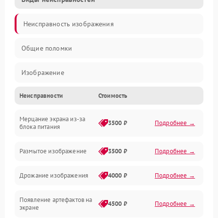
Неисправность изображения
Общие поломки
Изображение
Неисправности
Стоимость
Лампа подсветки
Мерцание экрана из-за
Неисправность управления и интерфейсов
3500 ₽
Подробнее →
блока питания
Прочие неисправности
Размытое изображение
3500 ₽
Подробнее →
Режим работы
Дрожание изображения
4000 ₽
Подробнее →
Неисправность звука
Появление артефактов на
4500 ₽
Подробнее →
экране