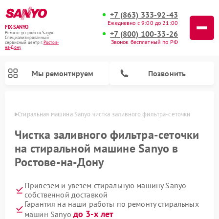
+7 (863) 333-92-43
Ежедневно с 9:00 до 21:00
FIX-SANYO
+7 (800) 100-33-26
Ремонт устройств Sanyo
Специализированный
Звонок бесплатный по РФ
cервисный центр г.
Ростов-
на-Дону
Мы ремонтируем
Позвонить
-Дону
Стиральная машина Sanyo чистка заливного фильтра-сеточки
Чистка заливного фильтра-сеточки
на стиральной машине Sanyo в
Ремонт микроволновых печей Sanyo
Ремонт посудомоечных машин Sanyo
Ростове-на-Дону
Привезем и увезем стиральную машину Sanyo
собственной доставкой
Гарантия на наши работы по ремонту стиральных
до 3-х лет
машин Sanyo