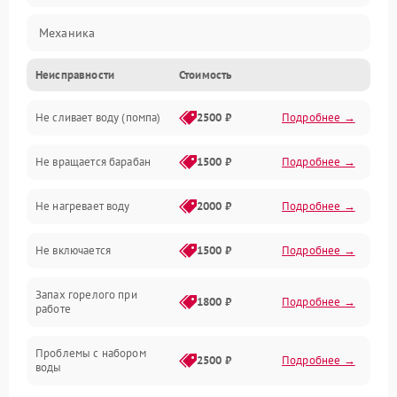
Механика
Неисправности
Стоимость
Электропитание
Не сливает воду (помпа)
2500 ₽
Подробнее →
Водоснабжение
Не вращается барабан
1500 ₽
Подробнее →
Слив
Не нагревает воду
2000 ₽
Подробнее →
Программное обеспечение
Не включается
1500 ₽
Подробнее →
Запах горелого при
1800 ₽
Подробнее →
работе
Проблемы с набором
2500 ₽
Подробнее →
воды