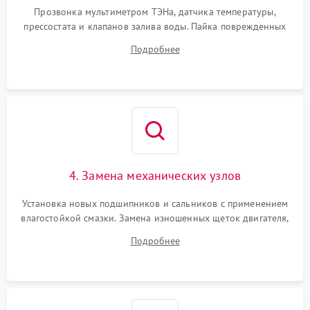
Прозвонка мультиметром ТЭНа, датчика температуры,
прессостата и клапанов залива воды. Пайка поврежденных
дорожек или замена симисторов на плате управления.
Подробнее
Восстановление целостности проводки и контактов.
4. Замена механических узлов
Установка новых подшипников и сальников с применением
влагостойкой смазки. Замена изношенных щеток двигателя,
порванного ремня привода, неисправного сливного насоса
Подробнее
или поврежденной резиновой манжеты.