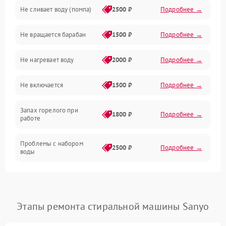
Не сливает воду (помпа)
2500 ₽
Подробнее →
Водоснабжение
Не вращается барабан
1500 ₽
Подробнее →
Слив
Не нагревает воду
2000 ₽
Подробнее →
Программное обеспечение
Не включается
1500 ₽
Подробнее →
Запах горелого при
1800 ₽
Подробнее →
работе
Проблемы с набором
2500 ₽
Подробнее →
воды
Замена ТЭНа
2200 ₽
Подробнее →
Замена платы управления
2200 ₽
Подробнее →
Этапы ремонта стиральной машины Sanyo