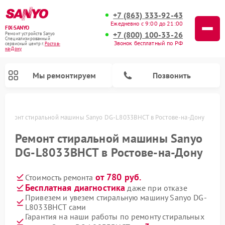
+7 (863) 333-92-43
Ежедневно с 9:00 до 21:00
FIX-SANYO
+7 (800) 100-33-26
Ремонт устройств Sanyo
Специализированный
Звонок бесплатный по РФ
cервисный центр г.
Ростов-
на-Дону
Мы ремонтируем
Позвонить
Ремонт стиральной машины Sanyo DG-L8033BHCT в Ростове-на-Дону
Ремонт стиральной машины Sanyo
DG-L8033BHCT в Ростове-на-Дону
Ремонт микроволновых печей Sanyo
Ремонт посудомоечных машин Sanyo
от 780 руб.
Стоимость ремонта
Бесплатная диагностика
даже при отказе
Привезем и увезем стиральную машину Sanyo DG-
L8033BHCT сами
Гарантия на наши работы по ремонту стиральных