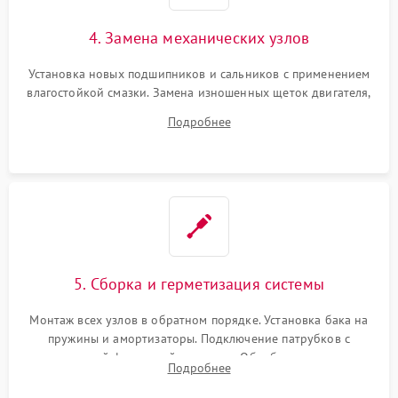
4. Замена механических узлов
Установка новых подшипников и сальников с применением
влагостойкой смазки. Замена изношенных щеток двигателя,
порванного ремня привода, неисправного сливного насоса
Подробнее
или поврежденной резиновой манжеты.
5. Сборка и герметизация системы
Монтаж всех узлов в обратном порядке. Установка бака на
пружины и амортизаторы. Подключение патрубков с
надежной фиксацией хомутами. Обработка стыков
Подробнее
герметиком для предотвращения возможных протечек воды.