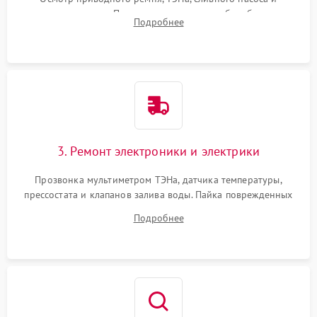
амортизаторов. Проверка подшипников барабана и
Подробнее
крестовины на износ, а манжеты люка на разрывы.
3. Ремонт электроники и электрики
Прозвонка мультиметром ТЭНа, датчика температуры,
прессостата и клапанов залива воды. Пайка поврежденных
дорожек или замена симисторов на плате управления.
Подробнее
Восстановление целостности проводки и контактов.