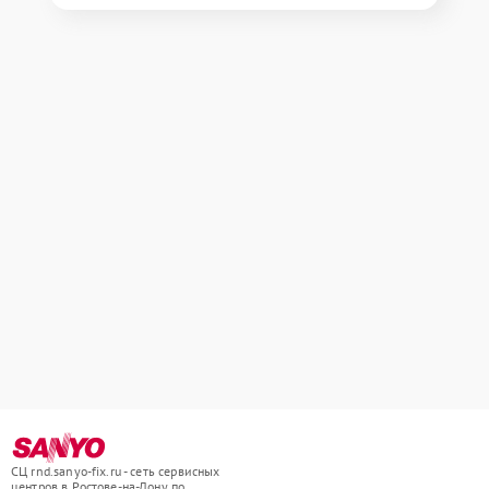
СЦ rnd.sanyo-fix.ru - сеть сервисных
центров в Ростове-на-Дону по