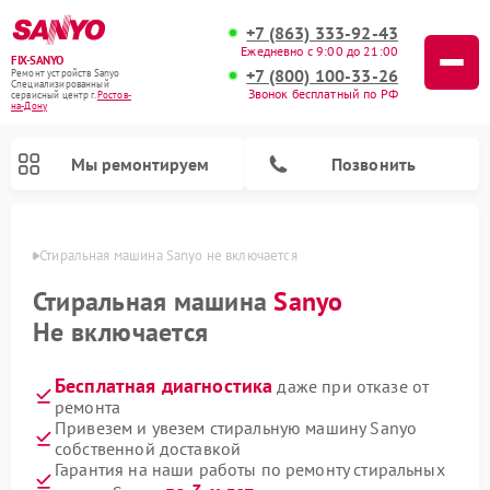
+7 (863) 333-92-43
Ежедневно с 9:00 до 21:00
FIX-SANYO
+7 (800) 100-33-26
Ремонт устройств Sanyo
Специализированный
Звонок бесплатный по РФ
cервисный центр г.
Ростов-
на-Дону
Мы ремонтируем
Позвонить
-Дону
Стиральная машина Sanyo не включается
Стиральная машина
Sanyo
Не включается
Ремонт микроволновых печей Sanyo
Ремонт посудомоечных машин Sanyo
Бесплатная диагностика
даже при отказе от
ремонта
Привезем и увезем стиральную машину Sanyo
собственной доставкой
Гарантия на наши работы по ремонту стиральных