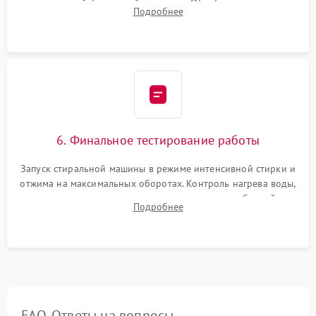
надежной фиксацией хомутами. Обработка стыков
Подробнее
герметиком для предотвращения возможных протечек воды.
6. Финальное тестирование работы
Запуск стиральной машины в режиме интенсивной стирки и
отжима на максимальных оборотах. Контроль нагрева воды,
корректности слива, отсутствия излишних вибраций,
Подробнее
посторонних стуков и протечек под корпусом.
FAQ. Ответы на вопросы