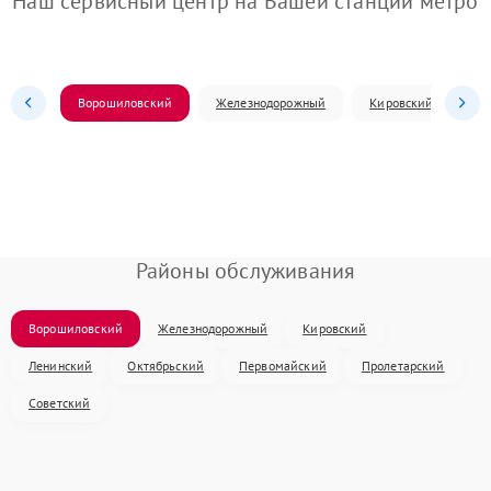
Наш сервисный центр на Вашей станции метро
Ворошиловский
Железнодорожный
Кировский
Л
Районы обслуживания
Ворошиловский
Железнодорожный
Кировский
Ленинский
Октябрьский
Первомайский
Пролетарский
Советский