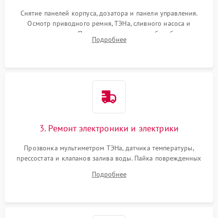
Снятие панелей корпуса, дозатора и панели управления.
Осмотр приводного ремня, ТЭНа, сливного насоса и
амортизаторов. Проверка подшипников барабана и
Подробнее
крестовины на износ, а манжеты люка на разрывы.
3. Ремонт электроники и электрики
Прозвонка мультиметром ТЭНа, датчика температуры,
прессостата и клапанов залива воды. Пайка поврежденных
дорожек или замена симисторов на плате управления.
Подробнее
Восстановление целостности проводки и контактов.