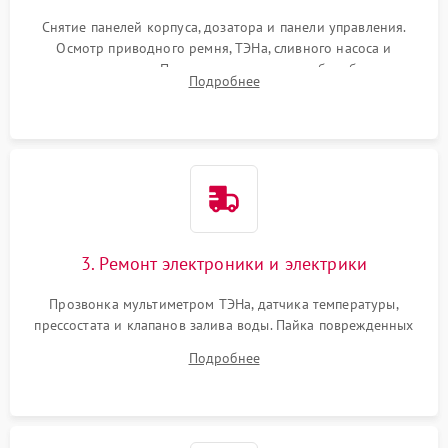
Снятие панелей корпуса, дозатора и панели управления.
Осмотр приводного ремня, ТЭНа, сливного насоса и
амортизаторов. Проверка подшипников барабана и
Подробнее
крестовины на износ, а манжеты люка на разрывы.
3. Ремонт электроники и электрики
Прозвонка мультиметром ТЭНа, датчика температуры,
прессостата и клапанов залива воды. Пайка поврежденных
дорожек или замена симисторов на плате управления.
Подробнее
Восстановление целостности проводки и контактов.