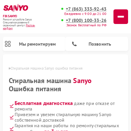
+7 (863) 333-92-43
Ежедневно с 9:00 до 21:00
FIX-SANYO
+7 (800) 100-33-26
Ремонт устройств Sanyo
Специализированный
Звонок бесплатный по РФ
cервисный центр г.
Ростов-
на-Дону
Мы ремонтируем
Позвонить
-Дону
Стиральная машина Sanyo ошибка питания
Стиральная машина
Sanyo
Ошибка питания
Ремонт микроволновых печей Sanyo
Ремонт посудомоечных машин Sanyo
Бесплатная диагностика
даже при отказе от
ремонта
Привезем и увезем стиральную машину Sanyo
собственной доставкой
Гарантия на наши работы по ремонту стиральных