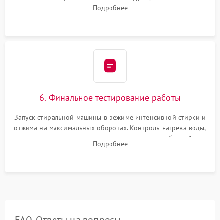
надежной фиксацией хомутами. Обработка стыков
Подробнее
герметиком для предотвращения возможных протечек воды.
6. Финальное тестирование работы
Запуск стиральной машины в режиме интенсивной стирки и
отжима на максимальных оборотах. Контроль нагрева воды,
корректности слива, отсутствия излишних вибраций,
Подробнее
посторонних стуков и протечек под корпусом.
FAQ. Ответы на вопросы