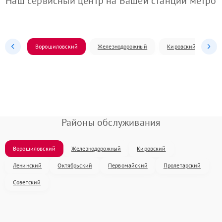
Наш сервисный центр на Вашей станции метро
Ворошиловский
Железнодорожный
Кировский
Л
Районы обслуживания
Ворошиловский
Железнодорожный
Кировский
Ленинский
Октябрьский
Первомайский
Пролетарский
Советский