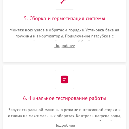
5. Сборка и герметизация системы
Монтаж всех узлов в обратном порядке. Установка бака на
пружины и амортизаторы. Подключение патрубков с
надежной фиксацией хомутами. Обработка стыков
Подробнее
герметиком для предотвращения возможных протечек воды.
6. Финальное тестирование работы
Запуск стиральной машины в режиме интенсивной стирки и
отжима на максимальных оборотах. Контроль нагрева воды,
корректности слива, отсутствия излишних вибраций,
Подробнее
посторонних стуков и протечек под корпусом.