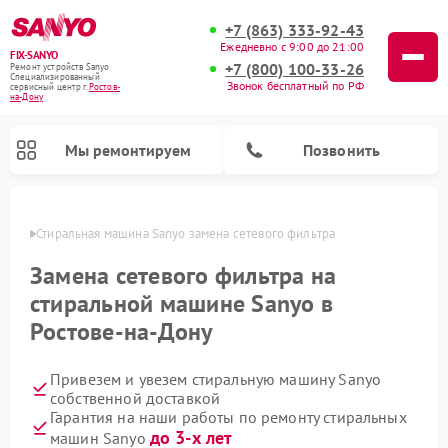
+7 (863) 333-92-43
Ежедневно с 9:00 до 21:00
FIX-SANYO
+7 (800) 100-33-26
Ремонт устройств Sanyo
Специализированный
Звонок бесплатный по РФ
cервисный центр г.
Ростов-
на-Дону
Мы ремонтируем
Позвонить
-Дону
Стиральная машина Sanyo замена сетевого фильтра
Замена сетевого фильтра на
стиральной машине Sanyo в
Ремонт микроволновых печей Sanyo
Ремонт посудомоечных машин Sanyo
Ростове-на-Дону
Привезем и увезем стиральную машину Sanyo
собственной доставкой
Гарантия на наши работы по ремонту стиральных
до 3-х лет
машин Sanyo