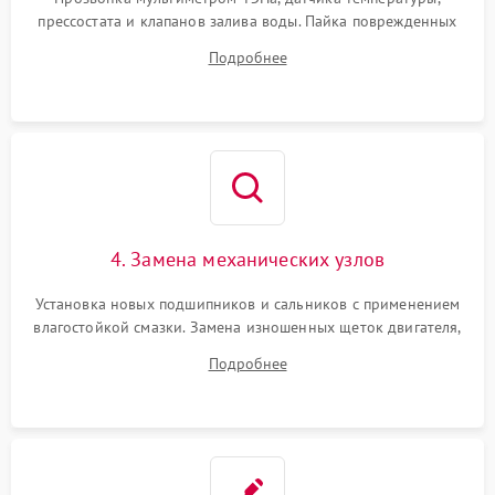
прессостата и клапанов залива воды. Пайка поврежденных
дорожек или замена симисторов на плате управления.
Подробнее
Восстановление целостности проводки и контактов.
4. Замена механических узлов
Установка новых подшипников и сальников с применением
влагостойкой смазки. Замена изношенных щеток двигателя,
порванного ремня привода, неисправного сливного насоса
Подробнее
или поврежденной резиновой манжеты.