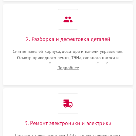
2. Разборка и дефектовка деталей
Снятие панелей корпуса, дозатора и панели управления.
Осмотр приводного ремня, ТЭНа, сливного насоса и
амортизаторов. Проверка подшипников барабана и
Подробнее
крестовины на износ, а манжеты люка на разрывы.
3. Ремонт электроники и электрики
Прозвонка мультиметром ТЭНа, датчика температуры,