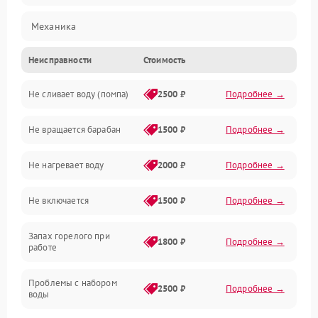
Механика
Неисправности
Стоимость
Электропитание
Не сливает воду (помпа)
2500 ₽
Подробнее →
Водоснабжение
Не вращается барабан
1500 ₽
Подробнее →
Слив
Не нагревает воду
2000 ₽
Подробнее →
Программное обеспечение
Не включается
1500 ₽
Подробнее →
Запах горелого при
1800 ₽
Подробнее →
работе
Проблемы с набором
2500 ₽
Подробнее →
воды