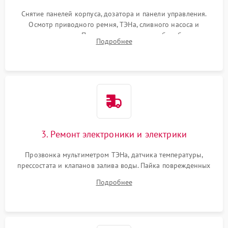
Снятие панелей корпуса, дозатора и панели управления.
Осмотр приводного ремня, ТЭНа, сливного насоса и
амортизаторов. Проверка подшипников барабана и
Подробнее
крестовины на износ, а манжеты люка на разрывы.
3. Ремонт электроники и электрики
Прозвонка мультиметром ТЭНа, датчика температуры,
прессостата и клапанов залива воды. Пайка поврежденных
дорожек или замена симисторов на плате управления.
Подробнее
Восстановление целостности проводки и контактов.