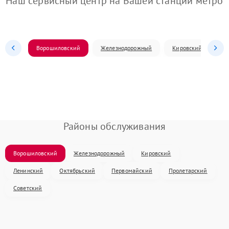
Наш сервисный центр на Вашей станции метро
Ворошиловский
Железнодорожный
Кировский
Л
Районы обслуживания
Ворошиловский
Железнодорожный
Кировский
Ленинский
Октябрьский
Первомайский
Пролетарский
Советский