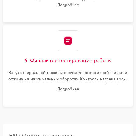
надежной фиксацией хомутами. Обработка стыков
Подробнее
герметиком для предотвращения возможных протечек воды.
6. Финальное тестирование работы
Запуск стиральной машины в режиме интенсивной стирки и
отжима на максимальных оборотах. Контроль нагрева воды,
корректности слива, отсутствия излишних вибраций,
Подробнее
посторонних стуков и протечек под корпусом.
FAQ. Ответы на вопросы