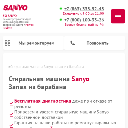
+7 (863) 333-92-43
Ежедневно с 9:00 до 21:00
FIX-SANYO
+7 (800) 100-33-26
Ремонт устройств Sanyo
Специализированный
Звонок бесплатный по РФ
cервисный центр г.
Ростов-
на-Дону
Мы ремонтируем
Позвонить
-Дону
Стиральная машина Sanyo запах из барабана
Стиральная машина
Sanyo
Запах из барабана
Ремонт микроволновых печей Sanyo
Ремонт посудомоечных машин Sanyo
Бесплатная диагностика
даже при отказе от
ремонта
Привезем и увезем стиральную машину Sanyo
собственной доставкой
Гарантия на наши работы по ремонту стиральных